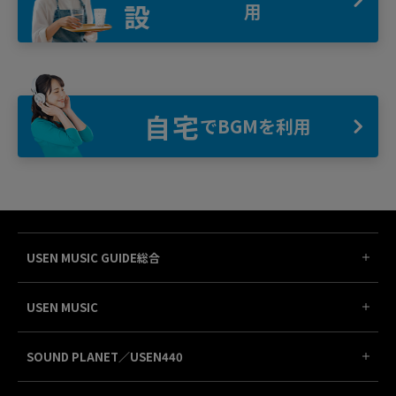
設
用
自宅
でBGMを利用
USEN MUSIC GUIDE総合
USEN MUSIC
SOUND PLANET／USEN440