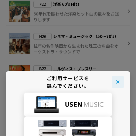
F22
洋楽 60’s Hits
60年代を賑わせた洋楽ヒット曲の数々をお送
りします
H26
シネマ・ミュージック （50～70’s）
往年の名作映画から生まれた珠玉の名曲をオ
ーケストラ・サウンドで
B22
エルヴィス・プレスリー
ご利用サービスを
エルヴィス・プレスリーを24時間楽しめる専
門チャンネル
選んでください。
C29
Neo-American Vintage
楽しさと懐かしさが共存する、現代版アメリ
カンダイナーを再現