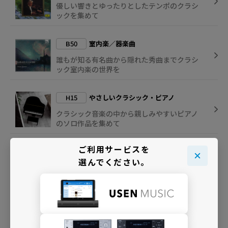
優しい響きとゆったりとしたテンポのクラシ
ックを集めて
B50
室内楽／器楽曲
誰もが知る有名曲から隠れた秀曲までクラシ
ック室内楽の世界を
H15
やさしいクラシック・ピアノ
クラシック音楽の中から親しみやすいピアノ
のソロ作品を集めて
ご利用サービスを
C23
クリニック向けClassic Compilation
選んでください。
受付や待合スペースのための心地よいクラシ
ックを集めて
D64
クラシック・ステーション
T.P.O.に合わせたクラシック選曲で1日の流れ