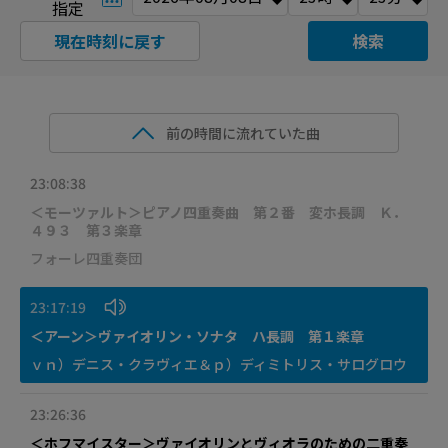
指定
現在時刻に戻す
検索
前の時間に流れていた曲
23:08:38
＜モーツァルト＞ピアノ四重奏曲 第２番 変ホ長調 Ｋ．
４９３ 第３楽章
フォーレ四重奏団
23:17:19
＜アーン＞ヴァイオリン・ソナタ ハ長調 第１楽章
ｖｎ）デニス・クラヴィエ＆ｐ）ディミトリス・サログロウ
23:26:36
＜ホフマイスター＞ヴァイオリンとヴィオラのための二重奏