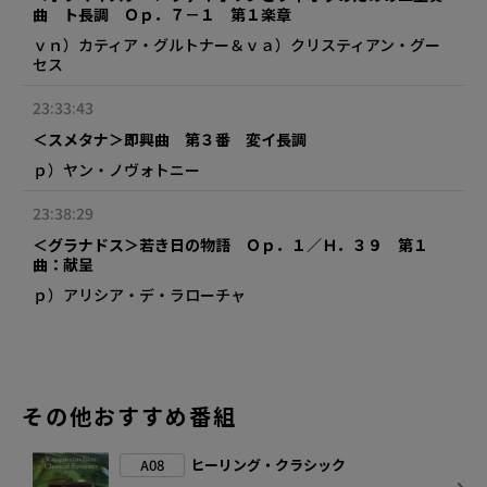
曲 ト長調 Ｏｐ．７－１ 第１楽章
ｖｎ）カティア・グルトナー＆ｖａ）クリスティアン・グー
セス
23:33:43
＜スメタナ＞即興曲 第３番 変イ長調
ｐ）ヤン・ノヴォトニー
23:38:29
＜グラナドス＞若き日の物語 Ｏｐ．１／Ｈ．３９ 第１
曲：献呈
ｐ）アリシア・デ・ラローチャ
その他おすすめ番組
A08
ヒーリング・クラシック