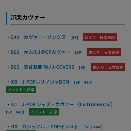
邦楽カヴァー
・
C40 カヴァー・ソングス
[SP]
歌入り｜日本語詞
・
B63 大人のJ-POPカヴァー
[SP]
歌入り｜日本語詞
・
B66 美食空間向けJ-COVERS
[SP]
歌入り｜日本語詞
・
I09 J-POPボサノヴァBGM
[SP｜440]
インスト｜邦楽
・
I21 J-POP ジャズ・カヴァー （Instrumental）
[SP｜440]
インスト｜邦楽
・
I10 カジュアル J-POPインスト
[SP｜440]