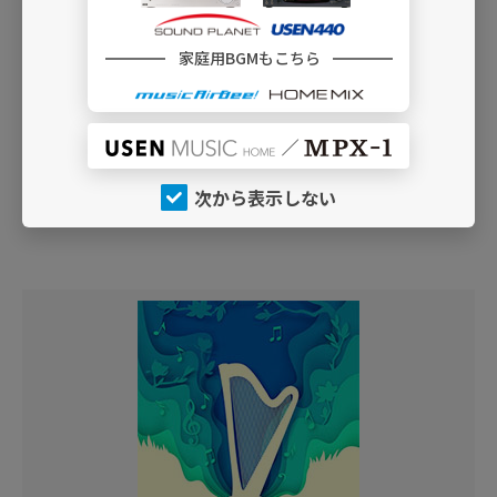
家庭用BGMもこちら
I26 ピアノBGM
[SP｜440]
インスト｜洋楽
ピアノのソロ演奏でお送りする、洋楽のスタンダード・
ナンバー
次から表示しない