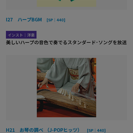
I27 ハープBGM
[SP｜440]
インスト｜洋楽
美しいハープの音色で奏でるスタンダード･ソングを放送
H21 お琴の調べ （J-POPヒッツ）
[SP｜440]