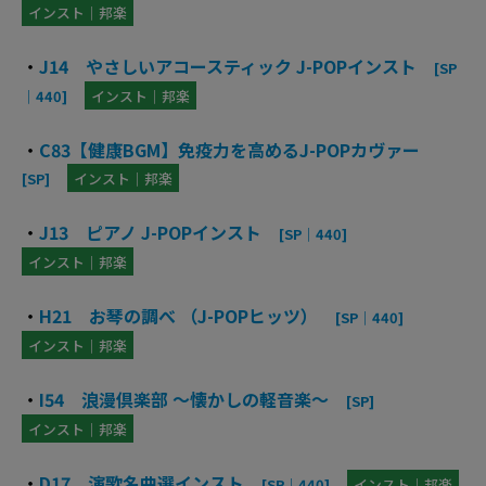
インスト｜邦楽
・
J14 やさしいアコースティック J-POPインスト
[SP
｜440]
インスト｜邦楽
・
C83【健康BGM】免疫力を高めるJ-POPカヴァー
[SP]
インスト｜邦楽
・
J13 ピアノ J-POPインスト
[SP｜440]
インスト｜邦楽
・
H21 お琴の調べ （J-POPヒッツ）
[SP｜440]
インスト｜邦楽
・
I54 浪漫倶楽部 ～懐かしの軽音楽～
[SP]
インスト｜邦楽
・
D17 演歌名曲選インスト
[SP｜440]
インスト｜邦楽