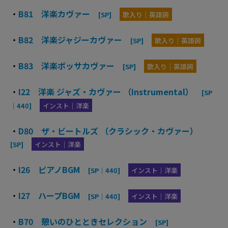
・
B81 洋楽カヴァー
[SP]
歌入り｜英語詞
・
B82 洋楽ジャジーカヴァー
[SP]
歌入り｜英語詞
・
B83 洋楽ボッサカヴァー
[SP]
歌入り｜英語詞
・
I22 洋楽 ジャズ・カヴァー （Instrumental）
[SP
｜440]
インスト｜洋楽
・
D80 ザ・ビートルズ （クラシック・カヴァー）
[SP]
インスト｜洋楽
・
I26 ピアノBGM
[SP｜440]
インスト｜洋楽
・
I27 ハープBGM
[SP｜440]
インスト｜洋楽
・
B70 憩いのひとときセレクション
[SP]