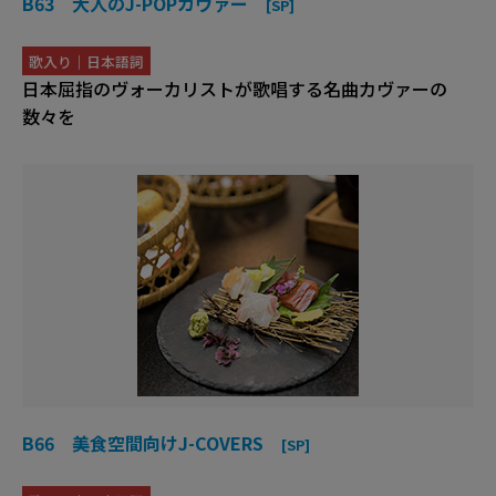
B63 大人のJ-POPカヴァー
[SP]
歌入り｜日本語詞
日本屈指のヴォーカリストが歌唱する名曲カヴァーの
数々を
B66 美食空間向けJ-COVERS
[SP]