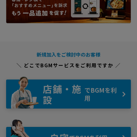
新規加入をご検討中のお客様
＼ どこでBGMサービスをご利用ですか ／
店舗・施
でBGMを利
設
用