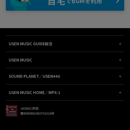
自宅
でBGMを利用
USEN MUSIC GUIDE総合
USEN MUSIC
SOUND PLANET／USEN440
USEN MUSIC HOME／MPX-1
JASRAC許諾
第9005801063Y31018号