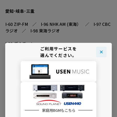
愛知･岐阜･三重
I-60 ZIP-FM ／ I-96 NHK AM (東海） ／ I-97 CBC
ラジオ ／ I-98 東海ラジオ
I-99 ぎふチャン
ご利用サービスを
選んでください。
近畿
滋賀
家庭用BGMもこちら
J-86 ラジオ関西 ／ J-89 NHK AM （滋賀） ／ J-