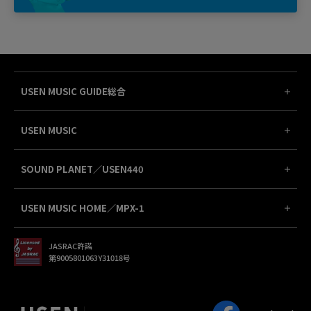
USEN MUSIC GUIDE総合
USEN MUSIC
SOUND PLANET／USEN440
USEN MUSIC HOME／MPX-1
JASRAC許諾
第9005801063Y31018号