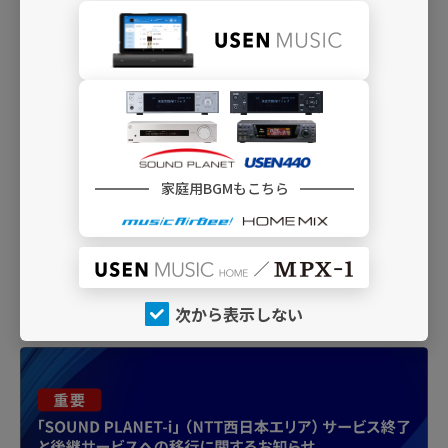
02:31:31
白い色は恋人の色
Ｎａｇｉｅ Ｌａｎｅ
「USEN440」、「SOUND PLANET」のご契約内容によってご利
用いただけない場合があります。
今流れている曲の表示に関しては放送と若干の時間のズレがある
家庭用BGMもこちら
場合があります。
チャンネルによっては検索できない場合がございます。
INFO
次から表示しない