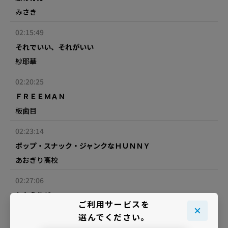
みさき
02:15:49
それでいい、それがいい
紗耶華
02:20:25
ＦＲＥＥＭＡＮ
板歯目
02:23:14
ポップ・スナック・ジャンクなＨＵＮＮＹ
あおぎり高校
02:27:06
おかえりジョニー
ご利用サービスを
ＡＳＩＡＮ ＫＵＮＧ－ＦＵ ＧＥＮＥＲＡＴＩＯＮ
選んでください。