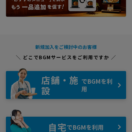
新規加入をご検討中のお客様
＼ どこでBGMサービスをご利用ですか ／
店舗・施
でBGMを利
設
用
自宅
でBGMを利用