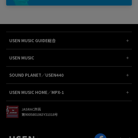
USEN MUSIC GUIDE総合
USEN MUSIC
SOUND PLANET／USEN440
USEN MUSIC HOME／MPX-1
JASRAC許諾
第9005801063Y31018号