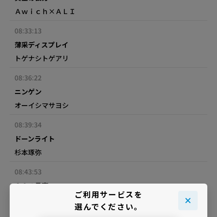
Ａｗｉｃｈ×ＡＬＩ
08:33:13
薄采ディスプレイ
トゲナシトゲアリ
08:36:22
ニンゲン
オーイシマサヨシ
08:39:34
ドーンライト
杉本琢弥
08:43:53
２０４号室
ご利用サービスを
なきごと
選んでください。