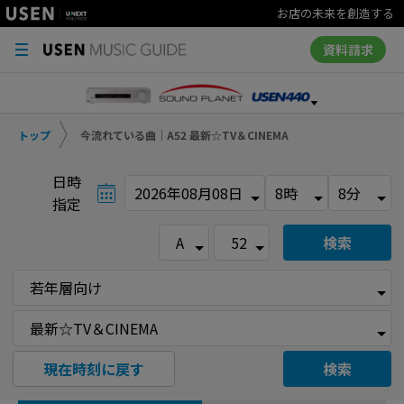
お店の未来を創造する
資料請求
トップ
今流れている曲｜A52 最新☆TV＆CINEMA
日時
指定
検索
現在時刻に戻す
検索