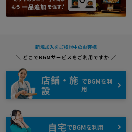
新規加入をご検討中のお客様
＼ どこでBGMサービスをご利用ですか ／
店舗・施
でBGMを利
設
用
自宅
でBGMを利用