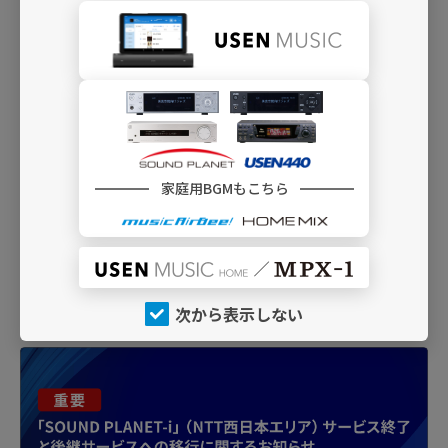
08:47:22
ＨＵＧｓ
Ｐａｌｅｄｕｓｋ
「USEN440」、「SOUND PLANET」のご契約内容によってご利
用いただけない場合があります。
今流れている曲の表示に関しては放送と若干の時間のズレがある
家庭用BGMもこちら
場合があります。
チャンネルによっては検索できない場合がございます。
INFO
次から表示しない