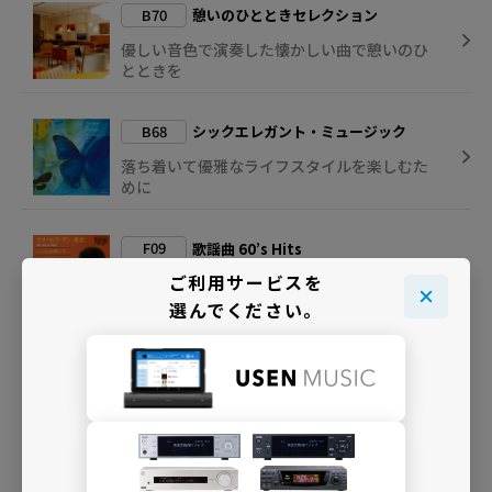
B70
憩いのひとときセレクション
優しい音色で演奏した懐かしい曲で憩いのひ
とときを
B68
シックエレガント・ミュージック
落ち着いて優雅なライフスタイルを楽しむた
めに
F09
歌謡曲 60’s Hits
ご利用サービスを
60年代の名曲オンパレード！青春歌謡に和製
ポップスなど放送中
選んでください。
B09
昭和の歌謡ポップス
昭和のヒット曲が次々と！大人向けポップス
＆歌謡曲