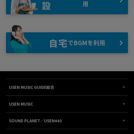
設
用
自宅
でBGMを利用
USEN MUSIC GUIDE総合
USEN MUSIC
SOUND PLANET／USEN440