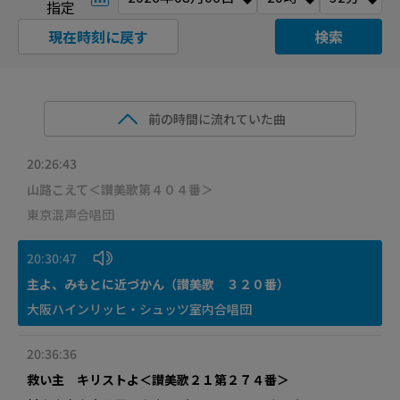
指定
現在時刻に戻す
検索
前の時間に流れていた曲
20:26:43
山路こえて＜讃美歌第４０４番＞
東京混声合唱団
20:30:47
主よ、みもとに近づかん（讃美歌 ３２０番）
大阪ハインリッヒ・シュッツ室内合唱団
20:36:36
救い主 キリストよ＜讃美歌２１第２７４番＞