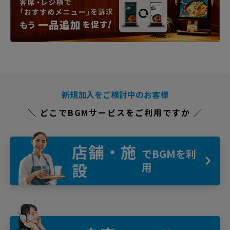
新規加入をご検討中のお客様
＼ どこでBGMサービスをご利用ですか ／
店舗・施
でBGMを利
設
用