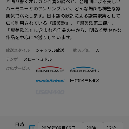
と鳴り響くオルガン伴奏の調べと、合唱団による美しい
ハーモニーとのアンサンブルが、どんな場所も神聖な雰
囲気で満たします。日本語の歌詞による讃美歌集として
広く利用されている『讃美歌』、『讃美歌第二編』、
『讃美歌21』に含まれる作品の中から、明るく穏やかな
作品を中心にお送りしています。
放送スタイル
シャッフル放送
歌 入／無
入
テンポ
スロー～ミドル
対応サービス
日時