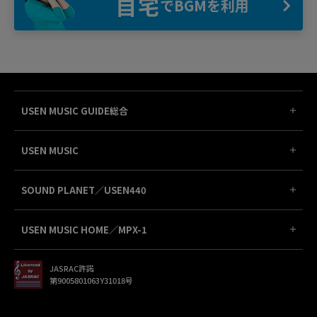
自宅
でBGMを利用
USEN MUSIC GUIDE総合
USEN MUSIC
SOUND PLANET／USEN440
USEN MUSIC HOME／MPX-1
JASRAC許諾
第9005801063Y31018号