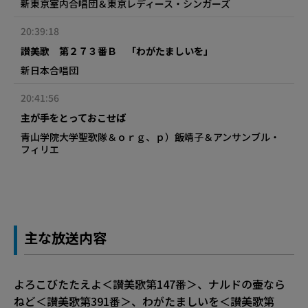
新東京室内合唱団＆東京レディース・シンガーズ
20:39:18
讃美歌 第２７３番Ｂ 「わがたましいを」
新日本合唱団
20:41:56
主が手をとっておこせば
青山学院大学聖歌隊＆ｏｒｇ、ｐ）飯靖子＆アンサンブル・
フィリエ
主な放送内容
よろこびたたえよ＜讃美歌第147番＞、ナルドの壷なら
ねど＜讃美歌第391番＞、わがたましいを＜讃美歌第