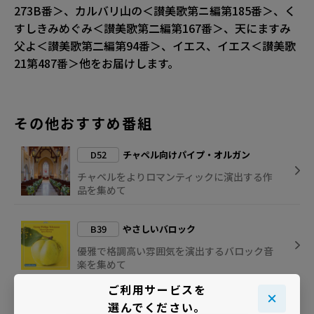
273B番＞、カルバリ山の＜讃美歌第ニ編第185番＞、く
すしきみめぐみ＜讃美歌第二編第167番＞、天にますみ
父よ＜讃美歌第二編第94番＞、イエス、イエス＜讃美歌
21第487番＞他をお届けします。
その他おすすめ番組
D52
チャペル向けパイプ・オルガン
チャペルをよりロマンティックに演出する作
品を集めて
B39
やさしいバロック
優雅で格調高い雰囲気を演出するバロック音
楽を集めて
ご利用サービスを
H82
幸せのセレモニー・クラシック
選んでください。