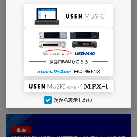
幸せの空間を優雅に彩る慶事向けクラシック
BGM
A08
ヒーリング・クラシック
優しい響きとゆったりとしたテンポのクラシ
ックを集めて
A12
やさしいクラシック
家庭用BGMもこちら
クラシックのスタンダード・チャンネル。聴
き心地のよい名演を
次から表示しない
INFO