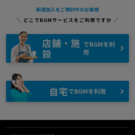
新規加入をご検討中のお客様
＼ どこでBGMサービスをご利用ですか ／
店舗・施
でBGMを利
設
用
自宅
でBGMを利用