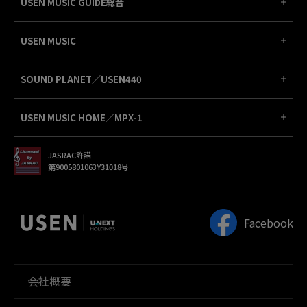
USEN MUSIC GUIDE総合
USEN MUSIC
SOUND PLANET／USEN440
USEN MUSIC HOME／MPX-1
JASRAC許諾
第9005801063Y31018号
Facebook
会社概要