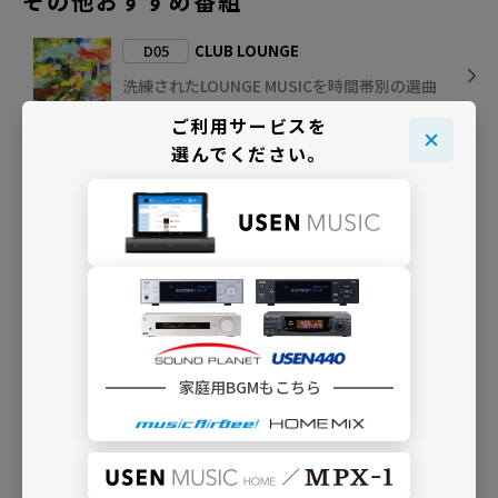
その他おすすめ番組
D05
CLUB LOUNGE
洗練されたLOUNGE MUSICを時間帯別の選曲
で
ご利用サービスを
選んでください。
I25
HOUSE LOUNGE INST
LOUNGE MUSICから、軽快で明るいインスト
をセレクト
I19
リラクセーション LOUNGE
（Instrumental）
モダンなラウンジ空間のためのインストゥル
メンタル
家庭用BGMもこちら
D04
HOUSE MUSIC （125bpm）
125bpmで統一されたHOUSE～LOUNGEを