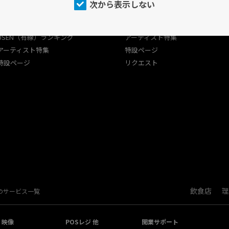
次から表示しない
店内アナウンス
プログラム
プログラム
USEN（有線）ランキング
USEN（有線）ランキング
アーティスト特集
アーティスト特集
特設ページ
特設ページ
リクエスト
飲食店
理
Nのサービス一覧
・映像
POSレジ 他
開業サポート