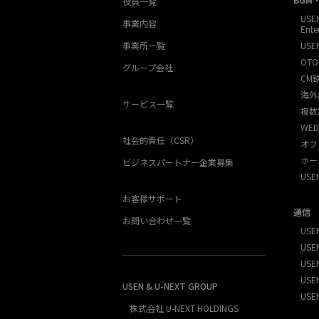
役員一覧
USE
事業内容
Ente
事業所一覧
USE
OTO
グループ会社
CM
海外
サービス一覧
複数
WED
社会的責任（CSR）
オフ
ホー
ビジネスパートナー企業募集
US
お客様サポート
通信
お問い合わせ一覧
USEN
USEN
USE
USEN
USEN & U-NEXT GROUP
USE
株式会社 U-NEXT HOLDINGS