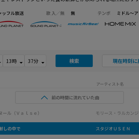
ャッフル放送
歌 入／無
無
テンポ
ミドル～ア
検索
現在時刻に
アーティスト名
前の時間に流れていた曲
ヌール（Ｖａｌｓｅ）
モリース・ラルカンジ
射しの中で
スタジオＵＳＥＮ