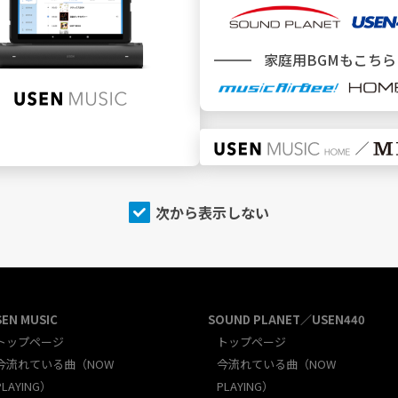
新規加入をご検討中のお客様
家庭用BGMもこちら
＼ どこでBGMサービスをご利用ですか ／
施設
でBGMを利用
次から表示しない
SEN MUSIC
SOUND PLANET／USEN440
トップページ
トップページ
今流れている曲（NOW
今流れている曲（NOW
PLAYING）
PLAYING）