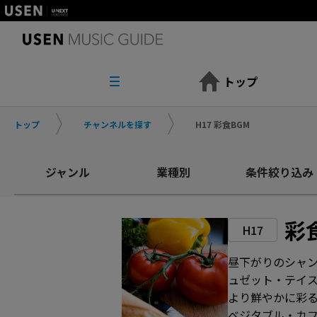
トップ
トップ
チャンネルを探す
H17 彩食BGM
ジャンル
業種別
条件絞り込み
彩
H17
昼下がりのシャ
ュゼット・テイ
より鮮やかに彩
ベジタブル・カ