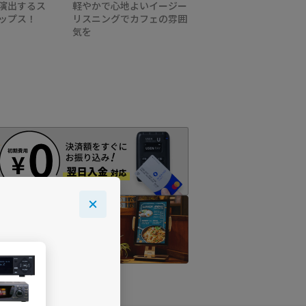
演出するス
軽やかで心地よいイージー
ップス！
リスニングでカフェの雰囲
気を