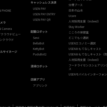
キャッシュレス決済
分煙ブース
USEN PAY
日本の山水
N PHONE
USEN PAY ENTRY
Ucare
USEN PAY QR
人材採用支援（Indeed）
メラ
Stay Worker
N Camera
配膳ロボット
こころの保健室
XTクラウドビュー
Servi
どこでも☆通訳
ンクラウド
BellaBot
USENエコノミー通訳
KettyBot
USENおもてなしキャスト
ルサイネージ
PuduBot2
USENおもてなしキャスト（
人材採用支援（Indeed）
フードライセンスシェアリン
清掃ロボット
ス
USENモバイルインターフォン
店舗アプリ
アプリンク