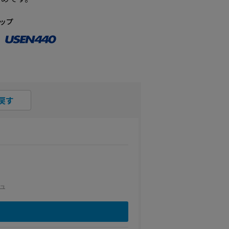
ップ
戻す
ュ