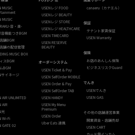
N MUSIC
USENレジ FOOD
canaeru（カナエル）
rtainment
USENレジ BEAUTY
N MUSIC
USENレジ STORE
保証
RAKU-音・楽-
USENレジ HEALTHCARE
テナント家賃保証
録音機能つきBGM
USEN TIMECARD
USEN Warranty
店舗BGM
USEN RESERVE
店舗の配信管理
BEAUTY
保険
DING MUSIC BOX
お店のあんしん保険
ィスBGM
オーダーシステム
ビジネスリスクGuard
ムBGM
USEN Ticket & Pay
ENサイネージ
USEN SelfOrder MOBILE
でんき
USEN Order & Pay
USENでんき
USEN SelfOrder TAB
USEN GAS
 AIR UNLIMITED
USEN HANDY
 AIR
USEN My Menu
Premium
N光
その他の店舗運営事業
USEN Order
 Wi-Fi
開業資金・店舗売却
Uber Eats 連携
N GATE 02
USEN CART
カード側インカム