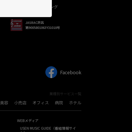
USEN（有線）ランキング
JASRAC許諾
第9005801063Y31018号
Facebook
業種別サービス一覧
美容
小売店
オフィス
病院
ホテル
WEBメディア
USEN MUSIC GUIDE（番組情報サイ