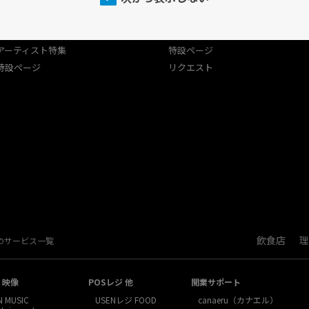
プログラム
USEN（有線）ランキング
USEN（有線）ランキング
アーティスト特集
アーティスト特集
特設ページ
特設ページ
リクエスト
飲食店
理
Nのサービス一覧
・映像
POSレジ 他
開業サポート
N MUSIC
USENレジ FOOD
canaeru（カナエル）