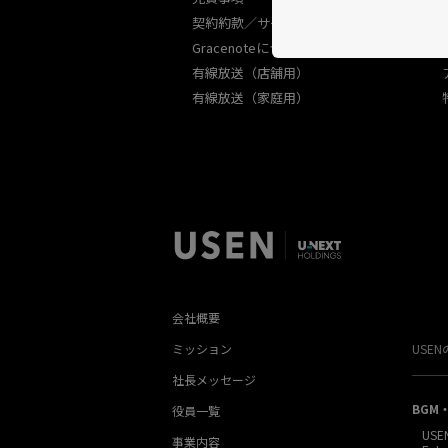
契約約款／サービス規約
Gracenoteについて
有線放送（店舗用）
有線放送（家庭用）
会社概要
ミッション
USE
社長メッセージ
BGM
役員一覧
USE
事業内容