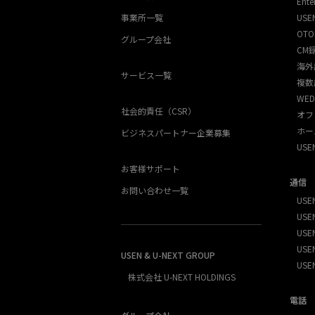
Ente
事業所一覧
USE
OTO
グループ会社
CM
海外
サービス一覧
複数
WED
社会的責任（CSR）
オフ
ホー
ビジネスパートナー企業募集
US
お客様サポート
通信
お問い合わせ一覧
USEN
USEN
USE
USEN
USEN & U-NEXT GROUP
USE
株式会社 U-NEXT HOLDINGS
電話