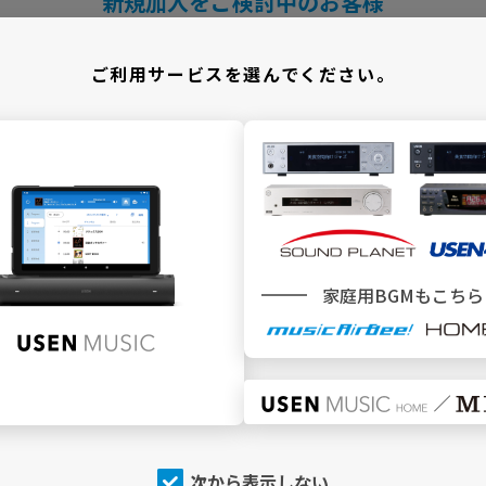
新規加入をご検討中のお客様
＼ どこでBGMサービスをご利用ですか ／
ご利用サービスを選んでください。
施設
でBGMを利用
家庭用BGMもこちら
SEN MUSIC
SOUND PLANET／USEN440
トップページ
トップページ
今流れている曲（NOW
今流れている曲（NOW
PLAYING）
PLAYING）
チャンネルを探す
チャンネルを探す
次から表示しない
店内アナウンス
プログラム