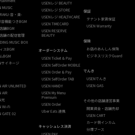
rtainment
USENレジ BEAUTY
N MUSIC
USENレジ STORE
保証
RAKU-音・楽-
USENレジ HEALTHCARE
テナント家賃保証
録音機能つきBGM
USEN TIMECARD
USEN Warranty
店舗BGM
USEN RESERVE
店舗の配信管理
BEAUTY
保険
DING MUSIC BOX
お店のあんしん保険
ィスBGM
オーダーシステム
ビジネスリスクGuard
ムBGM
USEN Ticket & Pay
ENサイネージ
USEN SelfOrder MOBILE
でんき
USEN Order & Pay
USENでんき
USEN SelfOrder TAB
USEN GAS
 AIR UNLIMITED
USEN HANDY
 AIR
USEN My Menu
Premium
N光
その他の店舗運営事業
USEN Order
 Wi-Fi
開業資金・店舗売却
Uber Eats 連携
N GATE 02
USEN CART
カード側インカム
キャッシュレス決済
分煙ブース
USEN PAY