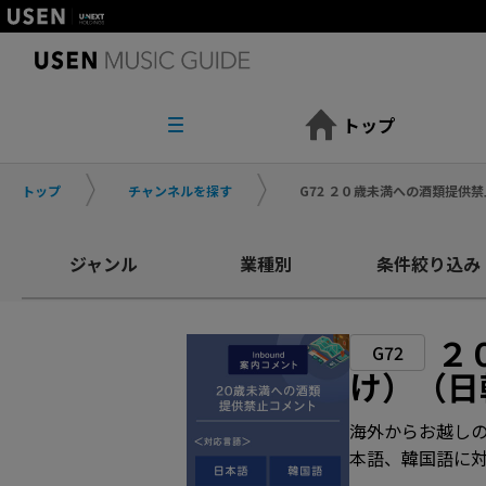
トップ
トップ
チャンネルを探す
G72 ２０歳未満への酒類提供
ジャンル
業種別
条件絞り込み
２
G72
け）（日
海外からお越しの
本語、韓国語に