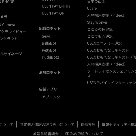
日本の山水
N PHONE
USEN PAY ENTRY
Ucare
USEN PAY QR
人材採用支援（Indeed）
メラ
Stay Worker
N Camera
配膳ロボット
こころの保健室
XTクラウドビュー
Servi
どこでも☆通訳
ンクラウド
BellaBot
USENエコノミー通訳
KettyBot
USENおもてなしキャスト
ルサイネージ
PuduBot2
USENおもてなしキャスト（
人材採用支援（Indeed）
フードライセンスシェアリン
清掃ロボット
ス
USENモバイルインターフォン
店舗アプリ
アプリンク
について
特定個人情報の取り扱いについて
勧誘方針
情報セキュリティ基
放送番組審議会
SDGsの取組みについて