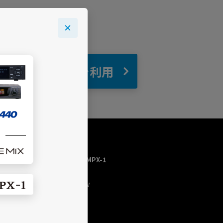
自宅
でBGMを利用
USEN MUSIC HOME／MPX-1
トップページ
今流れている曲（NOW
PLAYING）
チャンネルを探す
プログラム