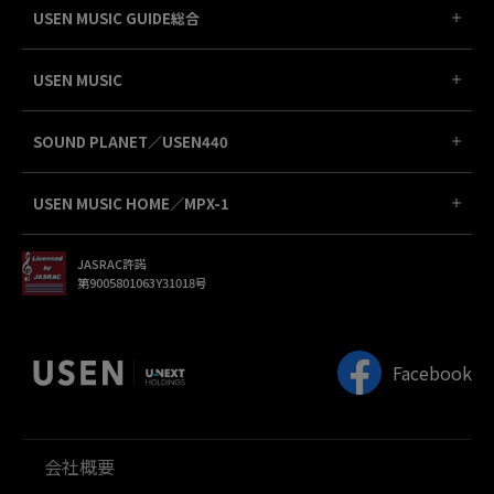
USEN MUSIC GUIDE総合
USEN MUSIC
SOUND PLANET／USEN440
USEN MUSIC HOME／MPX-1
JASRAC許諾
第9005801063Y31018号
Facebook
会社概要