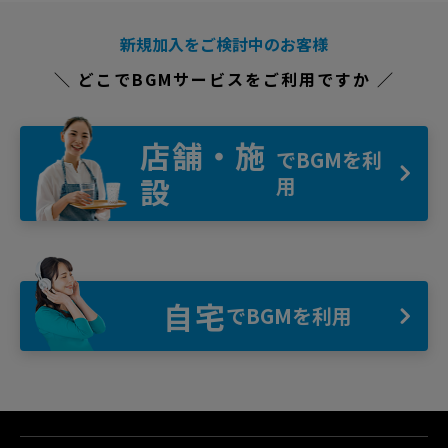
新規加入をご検討中のお客様
＼ どこでBGMサービスをご利用ですか ／
店舗・施
でBGMを利
設
用
自宅
でBGMを利用