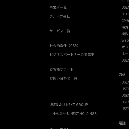
Ente
事業所一覧
USE
OTO
グループ会社
CM
海外
サービス一覧
複数
WED
社会的責任（CSR）
オフ
ホー
ビジネスパートナー企業募集
US
お客様サポート
通信
お問い合わせ一覧
USEN
USEN
USE
USEN
USEN & U-NEXT GROUP
USE
株式会社 U-NEXT HOLDINGS
電話