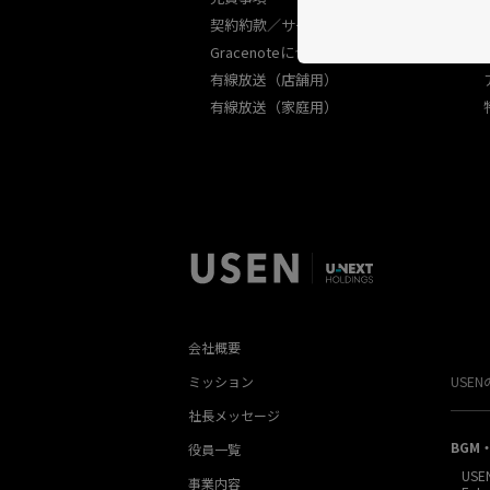
契約約款／サービス規約
Gracenoteについて
有線放送（店舗用）
有線放送（家庭用）
会社概要
ミッション
USE
社長メッセージ
BGM
役員一覧
USE
事業内容