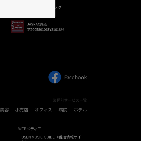
USEN（有線）ランキング
JASRAC許諾
第9005801063Y31018号
Facebook
業種別サービス一覧
美容
小売店
オフィス
病院
ホテル
WEBメディア
USEN MUSIC GUIDE（番組情報サイ