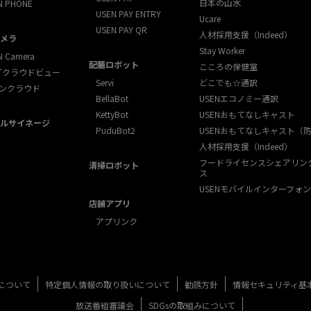
日本の山水
N PHONE
USEN PAY ENTRY
Ucare
USEN PAY QR
人材採用支援（Indeed）
メラ
Stay Worker
N Camera
配膳ロボット
こころの保健室
XTクラウドビュー
Servi
どこでも☆通訳
ンクラウド
BellaBot
USENエコノミー通訳
KettyBot
USENおもてなしキャスト
ルサイネージ
PuduBot2
USENおもてなしキャスト（
人材採用支援（Indeed）
フードライセンスシェアリン
清掃ロボット
ス
USENモバイルインターフォン
店舗アプリ
アプリンク
について
特定個人情報の取り扱いについて
勧誘方針
情報セキュリティ基
放送番組審議会
SDGsの取組みについて