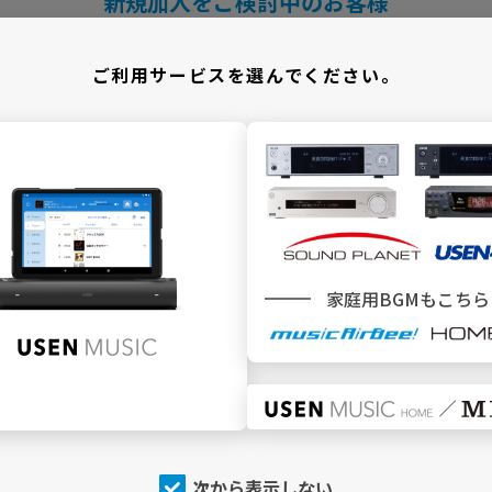
新規加入をご検討中のお客様
＼ どこでBGMサービスをご利用ですか ／
ご利用サービスを選んでください。
施設
でBGMを利用
家庭用BGMもこちら
SEN MUSIC
SOUND PLANET／USEN440
トップページ
トップページ
今流れている曲（NOW
今流れている曲（NOW
PLAYING）
PLAYING）
チャンネルを探す
チャンネルを探す
次から表示しない
店内アナウンス
プログラム