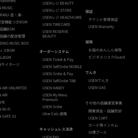
rtainment
USENレジ BEAUTY
N MUSIC
USENレジ STORE
保証
RAKU-音・楽-
USENレジ HEALTHCARE
テナント家賃保証
録音機能つきBGM
USEN TIMECARD
USEN Warranty
店舗BGM
USEN RESERVE
店舗の配信管理
BEAUTY
保険
DING MUSIC BOX
お店のあんしん保険
ィスBGM
オーダーシステム
ビジネスリスクGuard
ムBGM
USEN Ticket & Pay
ENサイネージ
USEN SelfOrder MOBILE
でんき
USEN Order & Pay
USENでんき
USEN SelfOrder TAB
USEN GAS
 AIR UNLIMITED
USEN HANDY
 AIR
USEN My Menu
Premium
N光
その他の店舗運営事業
USEN Order
 Wi-Fi
開業資金・店舗売却
Uber Eats 連携
N GATE 02
USEN CART
カード側インカム
キャッシュレス決済
分煙ブース
USEN PAY