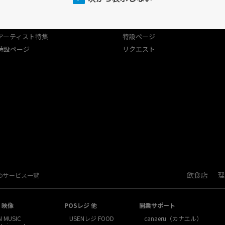
プログラム
USEN（有線）ランキング
USEN（有線）ランキング
アーティスト特集
アーティスト特集
特設ページ
特設ページ
リクエスト
飲食店
理
Nのサービス一覧
・映像
POSレジ 他
開業サポート
N MUSIC
USENレジ FOOD
canaeru（カナエル）