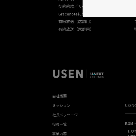
契約約款／サービス規約
Gracenoteについて
有線放送（店舗用）
有線放送（家庭用）
会社概要
ミッション
USE
社長メッセージ
BGM
役員一覧
USE
事業内容
Ente