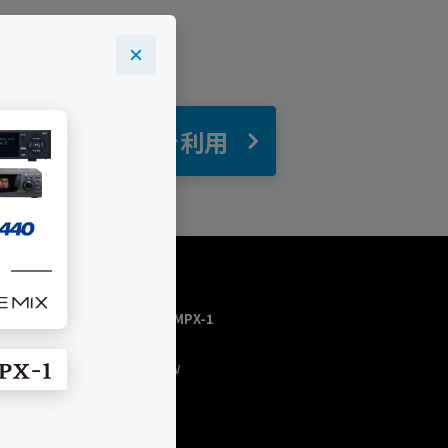
自宅
でBGMを利用
USEN MUSIC HOME／MPX-1
トップページ
今流れている曲（NOW
PLAYING）
チャンネルを探す
プログラム