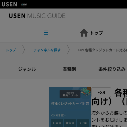
トップ
トップ
チャンネルを探す
F89 各種クレジットカード対
ジャンル
業種別
条件絞り込み
各
F89
向け）（
海外からお越し
ントをお届けし
用いただけます。