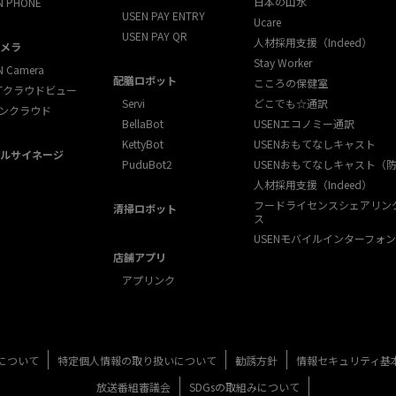
日本の山水
N PHONE
USEN PAY ENTRY
Ucare
USEN PAY QR
人材採用支援（Indeed）
メラ
Stay Worker
N Camera
配膳ロボット
こころの保健室
XTクラウドビュー
Servi
どこでも☆通訳
ンクラウド
BellaBot
USENエコノミー通訳
KettyBot
USENおもてなしキャスト
ルサイネージ
PuduBot2
USENおもてなしキャスト（
人材採用支援（Indeed）
フードライセンスシェアリン
清掃ロボット
ス
USENモバイルインターフォン
店舗アプリ
アプリンク
について
特定個人情報の取り扱いについて
勧誘方針
情報セキュリティ基
放送番組審議会
SDGsの取組みについて