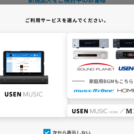
＼ どこでBGMサービスをご利用ですか ／
ご利用サービスを選んでください。
施設
でBGMを利用
家庭用BGMもこちら
SEN MUSIC
SOUND PLANET／USEN440
トップページ
トップページ
今流れている曲（NOW
今流れている曲（NOW
PLAYING）
PLAYING）
チャンネルを探す
チャンネルを探す
次から表示しない
店内アナウンス
プログラム