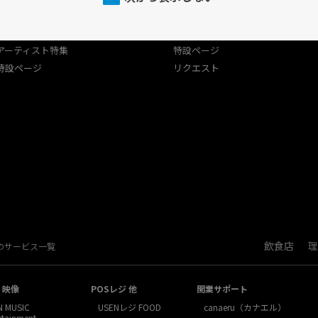
プログラム
USEN（有線）ランキング
USEN（有線）ランキング
アーティスト特集
アーティスト特集
特設ページ
特設ページ
リクエスト
飲食店
理
Nのサービス一覧
・映像
POSレジ 他
開業サポート
N MUSIC
USENレジ FOOD
canaeru（カナエル）
rtainment