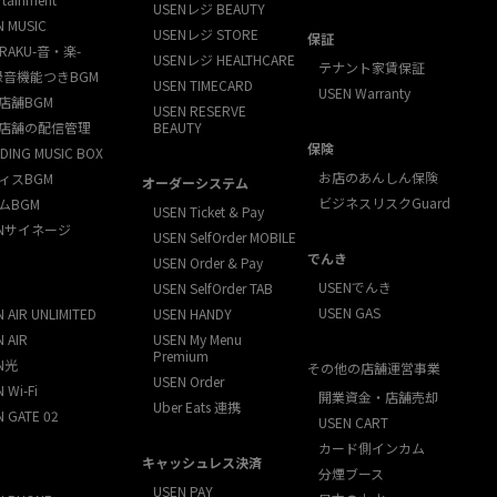
USENレジ BEAUTY
N MUSIC
USENレジ STORE
保証
RAKU-音・楽-
USENレジ HEALTHCARE
テナント家賃保証
録音機能つきBGM
USEN TIMECARD
USEN Warranty
店舗BGM
USEN RESERVE
店舗の配信管理
BEAUTY
保険
DING MUSIC BOX
お店のあんしん保険
ィスBGM
オーダーシステム
ビジネスリスクGuard
ムBGM
USEN Ticket & Pay
ENサイネージ
USEN SelfOrder MOBILE
でんき
USEN Order & Pay
USENでんき
USEN SelfOrder TAB
USEN GAS
 AIR UNLIMITED
USEN HANDY
 AIR
USEN My Menu
Premium
N光
その他の店舗運営事業
USEN Order
 Wi-Fi
開業資金・店舗売却
Uber Eats 連携
N GATE 02
USEN CART
カード側インカム
キャッシュレス決済
分煙ブース
USEN PAY