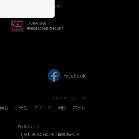
USEN（有線）ランキング
JASRAC許諾
第9005801063Y31018号
Facebook
業種別サービス一覧
美容
小売店
オフィス
病院
ホテル
WEBメディア
USEN MUSIC GUIDE（番組情報サイ
ト）