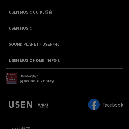
USEN MUSIC GUIDE総合
USEN MUSIC
SOUND PLANET／USEN440
USEN MUSIC HOME／MPX-1
JASRAC許諾
第9005801063Y31018号
Facebook
会社概要