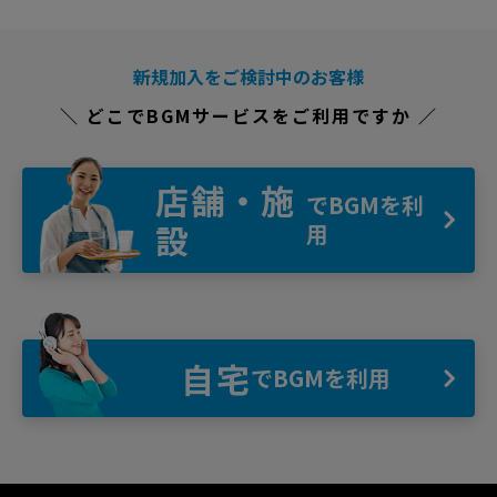
新規加入をご検討中のお客様
＼ どこでBGMサービスをご利用ですか ／
店舗・施
でBGMを利
設
用
自宅
でBGMを利用