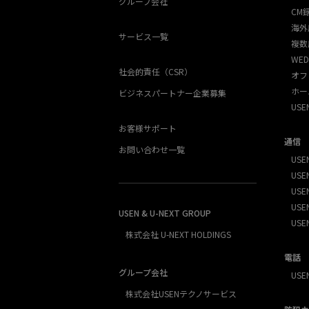
グループ会社
CM
海外
サービス一覧
複数
WED
社会的責任（CSR）
オフ
ホー
ビジネスパートナー企業募集
US
お客様サポート
通信
お問い合わせ一覧
USEN
USEN
USE
USEN
USEN & U-NEXT GROUP
USE
株式会社 U-NEXT HOLDINGS
電話
グループ会社
USE
株式会社USENテクノサービス