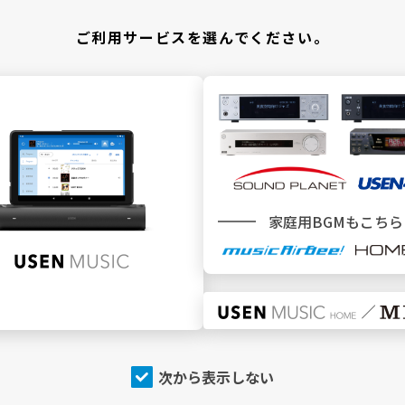
ご利用サービスを選んでください。
施設
でBGMを利用
家庭用BGMもこちら
SEN MUSIC
SOUND PLANET／USEN440
トップページ
トップページ
今流れている曲（NOW
今流れている曲（NOW
PLAYING）
PLAYING）
チャンネルを探す
チャンネルを探す
店内アナウンス
プログラム
次から表示しない
プログラム
USEN（有線）ランキング
USEN（有線）ランキング
アーティスト特集