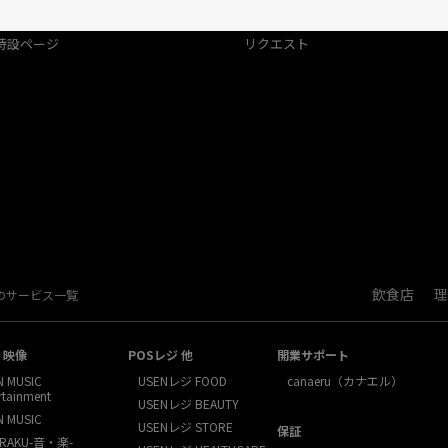
アーティスト特集
特設ページ
特設ページ
リクエスト
飲食店
理
Nのサービス一覧
・映像
POSレジ 他
開業サポート
N MUSIC
USENレジ FOOD
canaeru（カナエル）
rtainment
USENレジ BEAUTY
N MUSIC
USENレジ STORE
保証
RAKU-音・楽-