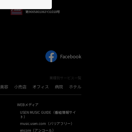
JASRAC許諾
第9005801063Y31018号
Facebook
業種別サービス一覧
美容
小売店
オフィス
病院
ホテル
WEBメディア
USEN MUSIC GUIDE（番組情報サイ
ト）
music.usen.com（バリアフリー）
encore（アンコール）