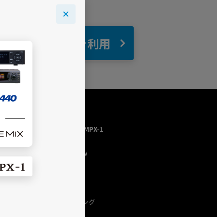
自宅
でBGMを利用
USEN MUSIC HOME／MPX-1
トップページ
今流れている曲（NOW
PLAYING）
チャンネルを探す
プログラム
USEN（有線）ランキング