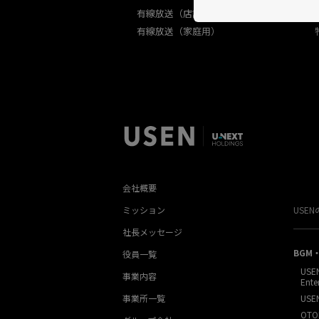
有線放送（店舗用）
有線放送（家庭用）
会社概要
ミッション
USE
社長メッセージ
BGM
役員一覧
USE
事業内容
Ente
事業所一覧
USE
OTO