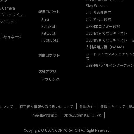
メラ
Stay Worker
N Camera
配膳ロボット
こころの保健室
XTクラウドビュー
Servi
どこでも☆通訳
ンクラウド
BellaBot
USENエコノミー通訳
KettyBot
USENおもてなしキャスト
ルサイネージ
PuduBot2
USENおもてなしキャスト（
人材採用支援（Indeed）
フードライセンスシェアリン
清掃ロボット
ス
USENモバイルインターフォン
店舗アプリ
アプリンク
について
特定個人情報の取り扱いについて
勧誘方針
情報セキュリティ基
放送番組審議会
SDGsの取組みについて
Copyright © USEN CORPORATION All Right Reserved.