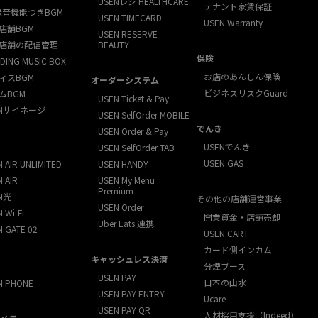
USENレジ HEALTHCARE
テナント家賃保証
録音機能つきBGM
USEN TIMECARD
USEN Warranty
店舗BGM
USEN RESERVE
店舗の配信管理
BEAUTY
保険
DING MUSIC BOX
お店のあんしん保険
ィスBGM
オーダーシステム
ビジネスリスクGuard
ムBGM
USEN Ticket & Pay
ENサイネージ
USEN SelfOrder MOBILE
でんき
USEN Order & Pay
USENでんき
USEN SelfOrder TAB
USEN GAS
 AIR UNLIMITED
USEN HANDY
 AIR
USEN My Menu
Premium
N光
その他の店舗運営事業
USEN Order
 Wi-Fi
開業資金・店舗売却
Uber Eats 連携
N GATE 02
USEN CART
カード側インカム
キャッシュレス決済
分煙ブース
USEN PAY
日本の山水
N PHONE
USEN PAY ENTRY
Ucare
USEN PAY QR
人材採用支援（Indeed）