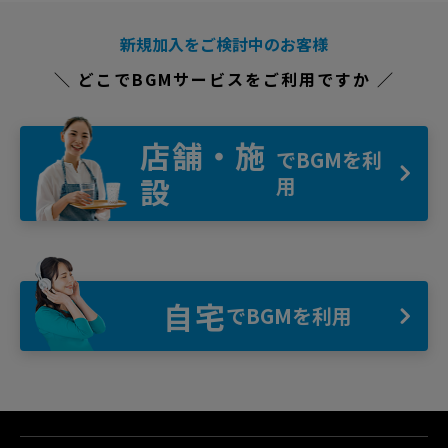
新規加入をご検討中のお客様
＼ どこでBGMサービスをご利用ですか ／
店舗・施
でBGMを利
設
用
自宅
でBGMを利用