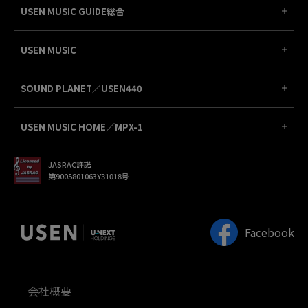
USEN MUSIC GUIDE総合
USEN MUSIC
SOUND PLANET／USEN440
USEN MUSIC HOME／MPX-1
JASRAC許諾
第9005801063Y31018号
Facebook
会社概要