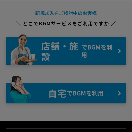
新規加入をご検討中のお客様
＼ どこでBGMサービスをご利用ですか ／
店舗・施
でBGMを利
設
用
自宅
でBGMを利用