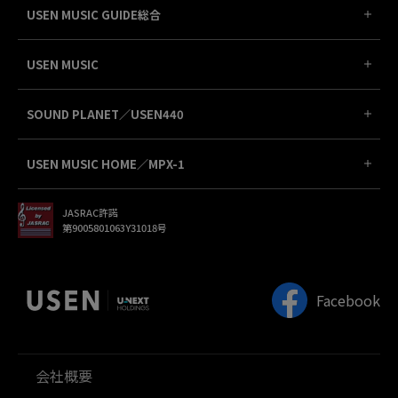
USEN MUSIC GUIDE総合
USEN MUSIC
SOUND PLANET／USEN440
USEN MUSIC HOME／MPX-1
JASRAC許諾
第9005801063Y31018号
Facebook
会社概要