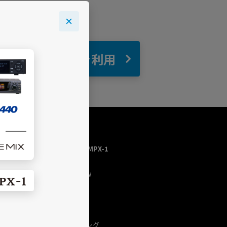
自宅
でBGMを利用
USEN MUSIC HOME／MPX-1
トップページ
今流れている曲（NOW
PLAYING）
チャンネルを探す
プログラム
USEN（有線）ランキング