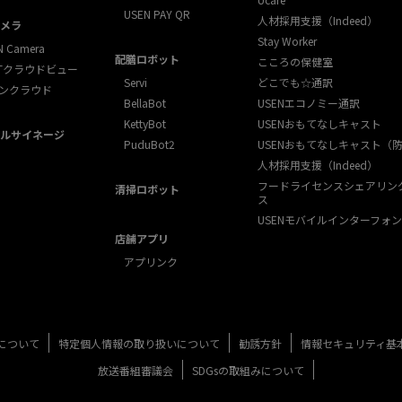
USEN PAY QR
人材採用支援（Indeed）
メラ
Stay Worker
N Camera
配膳ロボット
こころの保健室
XTクラウドビュー
Servi
どこでも☆通訳
ンクラウド
BellaBot
USENエコノミー通訳
KettyBot
USENおもてなしキャスト
ルサイネージ
PuduBot2
USENおもてなしキャスト（
人材採用支援（Indeed）
フードライセンスシェアリン
清掃ロボット
ス
USENモバイルインターフォン
店舗アプリ
アプリンク
について
特定個人情報の取り扱いについて
勧誘方針
情報セキュリティ基
放送番組審議会
SDGsの取組みについて