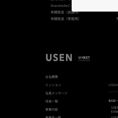
Gracenoteについて
有線放送（店舗用）
有線放送（家庭用）
会社概要
ミッション
USE
社長メッセージ
BGM
役員一覧
USE
事業内容
Ente
事業所一覧
USE