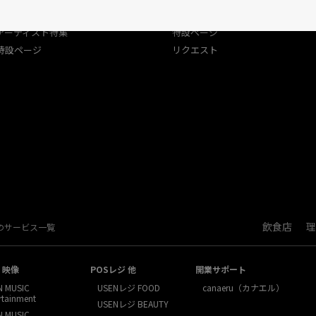
USEN（有線）ランキング
アーティスト特集
アーティスト特集
特設ページ
特設ページ
リクエスト
飲食店
理
Nのサービス一覧
・映像
POSレジ 他
開業サポート
N MUSIC
USENレジ FOOD
canaeru（カナエル）
rtainment
USENレジ BEAUTY
N MUSIC