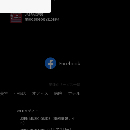
JASRAC許諾
第9005801063Y31018号
Facebook
業種別サービス一覧
美容
小売店
オフィス
病院
ホテル
WEBメディア
USEN MUSIC GUIDE（番組情報サイ
ト）
music.usen.com（バリアフリー）