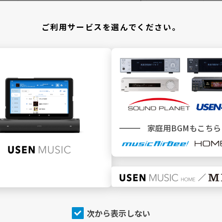
＼ どこでBGMサービスをご利用ですか ／
ご利用サービスを選んでください。
施設
でBGMを利用
家庭用BGMもこちら
SEN MUSIC
SOUND PLANET／USEN440
トップページ
トップページ
今流れている曲（NOW
今流れている曲（NOW
PLAYING）
PLAYING）
チャンネルを探す
チャンネルを探す
店内アナウンス
プログラム
次から表示しない
プログラム
USEN（有線）ランキング