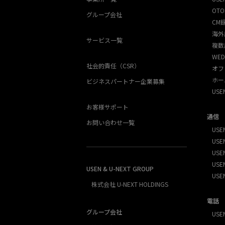
OTO
グループ会社
CM
海外
サービス一覧
複数
WED
社会的責任（CSR）
オフ
ホー
ビジネスパートナー企業募集
US
お客様サポート
通信
お問い合わせ一覧
USEN
USEN
USE
USEN
USEN & U-NEXT GROUP
USE
株式会社 U-NEXT HOLDINGS
電話
グループ会社
USE