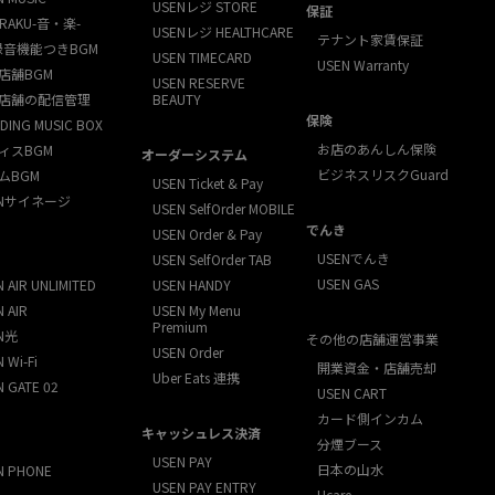
USENレジ STORE
保証
RAKU-音・楽-
USENレジ HEALTHCARE
テナント家賃保証
録音機能つきBGM
USEN TIMECARD
USEN Warranty
店舗BGM
USEN RESERVE
店舗の配信管理
BEAUTY
保険
DING MUSIC BOX
お店のあんしん保険
ィスBGM
オーダーシステム
ビジネスリスクGuard
ムBGM
USEN Ticket & Pay
ENサイネージ
USEN SelfOrder MOBILE
でんき
USEN Order & Pay
USENでんき
USEN SelfOrder TAB
USEN GAS
 AIR UNLIMITED
USEN HANDY
 AIR
USEN My Menu
Premium
N光
その他の店舗運営事業
USEN Order
 Wi-Fi
開業資金・店舗売却
Uber Eats 連携
N GATE 02
USEN CART
カード側インカム
キャッシュレス決済
分煙ブース
USEN PAY
日本の山水
N PHONE
USEN PAY ENTRY
Ucare