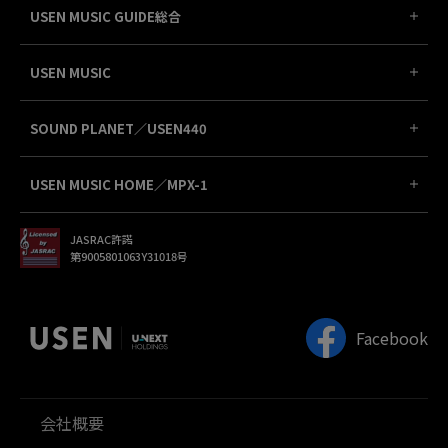
USEN MUSIC GUIDE総合
USEN MUSIC
SOUND PLANET／USEN440
USEN MUSIC HOME／MPX-1
JASRAC許諾
第9005801063Y31018号
Facebook
会社概要