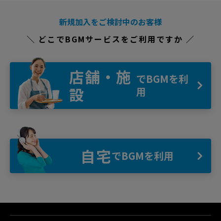
新規加入をご検討中のお客様
＼ どこでBGMサービスをご利用ですか ／
店舗・施
でBGMを利
設
用
自宅
でBGMを利用