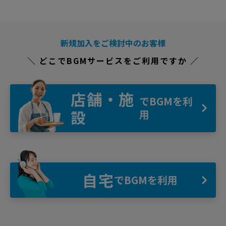
新規加入をご検討中のお客様
＼ どこでBGMサービスをご利用ですか ／
店舗・施
でBGMを利
設
用
自宅
でBGMを利用