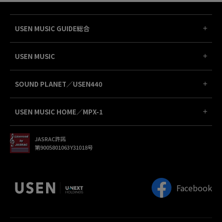
USEN MUSIC GUIDE総合
USEN MUSIC
SOUND PLANET／USEN440
USEN MUSIC HOME／MPX-1
JASRAC許諾
第9005801063Y31018号
Facebook