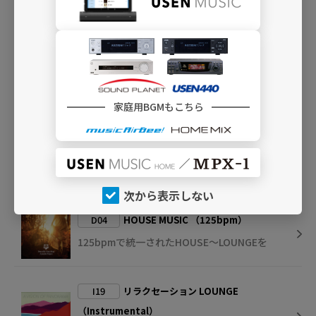
その他おすすめ番組
I34
CLUB LOUNGE INST
インストのLOUNGE MUSICを時間帯別の選曲
で
家庭用BGMもこちら
I25
HOUSE LOUNGE INST
LOUNGE MUSICから、軽快で明るいインスト
をセレクト
次から表示しない
D04
HOUSE MUSIC （125bpm）
125bpmで統一されたHOUSE～LOUNGEを
I19
リラクセーション LOUNGE
（Instrumental）