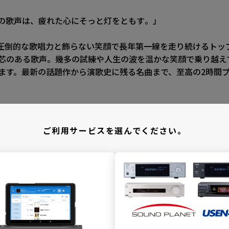
歌声は、疲れた心にそっと灯をともす――。」
は、圧倒的な歌唱力と飾らない笑顔で長年第一線を走り続けるトッ
芯のある歌声。幾多の試練や人生の波を温かな笑顔で乗り越え
ます。最新の話題作から演歌史に残る名曲まで、至高の2時間
まで――人生のドラマを紡ぐ『通天閣の空の下』
新シングル『通天閣の空の下』。全国から寄せられた作品の中
ご利用サービスを選んでください。
作は、浪花の人情と人生の哀歓を、包み込むような優しさと圧巻
半島哀愁路』は、北の風雪に耐えながら明日へ歩み出す女性の
』には、「どんな茨の道であっても前へ上へと昇っていく」と
ます。
表現できる、濃密な人生のドラマがここにあります。
る。演歌界に刻んだ不滅の足跡
う一筋の夢を胸に上京し、1979年『おんなの出船』で鮮烈な