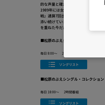
的な声量と確かな歌唱力は瞬く間に日
1989年には女性演歌歌手の最高峰で
戦』通算7回出場という実績が物語る
添い続けています。確かな技術に裏打
を重ねた今だからこそ響く“松原のぶ
■松原のぶえシングル・コレクション P
毎日 8:00～ 2時間番組
ソングリスト
■松原のぶえシングル・コレクション P
毎日 18:00～ 2時間番組
ソングリスト