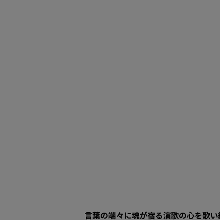
言葉の端々に魂が宿る――演歌の心を歌