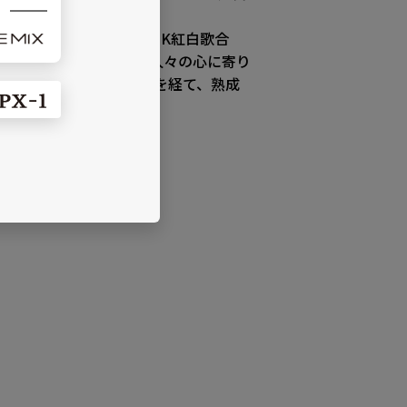
を総なめにしました。
優秀歌唱賞を獲得。『NHK紅白歌合
た名曲の数々は、今なお人々の心に寄り
ーから長きにわたる歩みを経て、熟成