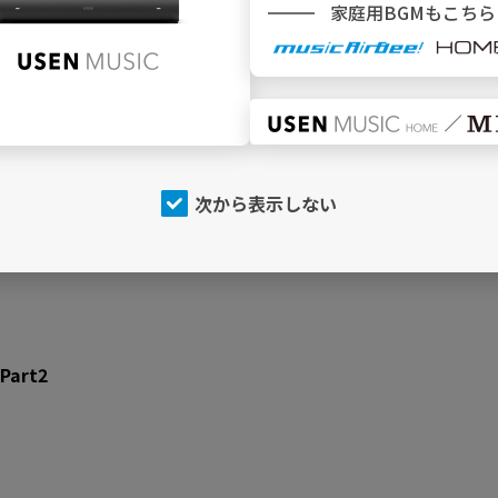
家庭用BGMもこちら
本中を魅了し、「日本レコード大賞」新人賞をはじめ数々の賞
ある「美空ひばり賞」の第1回受賞者に選ばれ、翌年『蛍』で最
通り、『なみだの桟橋』『演歌みち』『維新のおんな』といっ
ちされた歌声と、見ているだけで心が和む温かな笑顔。デビュ
えの真骨頂”をぜひご堪能ください。
art1
次から表示しない
art2