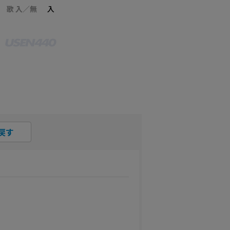
歌 入／無
入
戻す