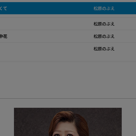
くて
松原のぶえ
松原のぶえ
中花
松原のぶえ
松原のぶえ