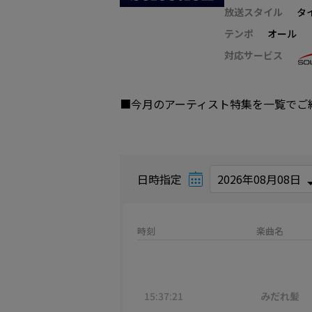
放送スタイル
タ
テンポ
オール
対応サービス
■今月のアーティスト特集を一覧でご
日時指定
時刻
楽曲名
15:37:21
みだれ髪