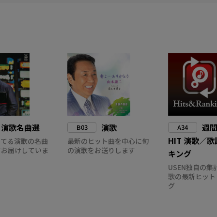
演歌名曲選
演歌
週間
B03
A34
HIT 演歌／
ってる演歌の名曲
最新のヒット曲を中心に旬
てお届けしていま
の演歌をお送りします
キング
USEN独自の集
歌の最新ヒット
グ