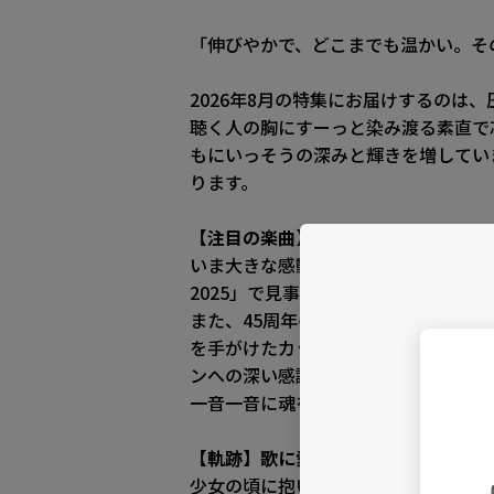
「伸びやかで、どこまでも温かい。その
2026年8月の特集にお届けするの
聴く人の胸にすーっと染み渡る素直で
もにいっそうの深みと輝きを増してい
ります。
【注目の楽曲】浪花の人情から北の旅路
いま大きな感動を呼んでいるのが、最
2025」で見事最優秀曲に輝いた本
また、45周年の節目を飾った『下北
を手がけたカップリング曲『龍となり
ンへの深い感謝が力強く込められてい
一音一音に魂をこめる彼女だからこそ
【軌跡】歌に愛され、歌とともに生き
少女の頃に抱いた「歌手になる」とい