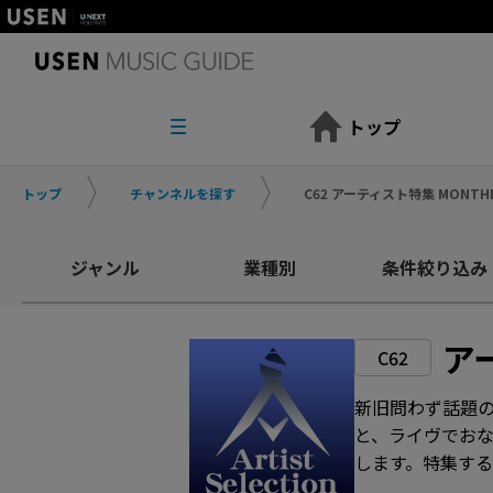
トップ
トップ
チャンネルを探す
C62 アーティスト特集 MONTH
ジャンル
業種別
条件絞り込み
ア
C62
新旧問わず話題
と、ライヴでお
します。特集す