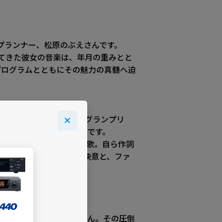
プランナー、松原のぶえさんです。
てきた彼女の音楽は、年月の重みとと
プログラムとともにその魅力の真髄へ迫
から「ソングコンテストグランプリ
の表現力で歌い上げた傑作です。
強さを描いた至高の王道演歌。自ら作詞
いう歌手としての原点の決意と、ファ
デビューを果たした松原さん。その圧倒