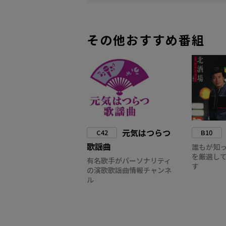
その他おすすめ番組
元気はつらつ
C42
B10
歌謡曲
誰もが知
を厳選し
有名歌手がパーソナリティ
す
の演歌歌謡曲情報チャンネ
ル