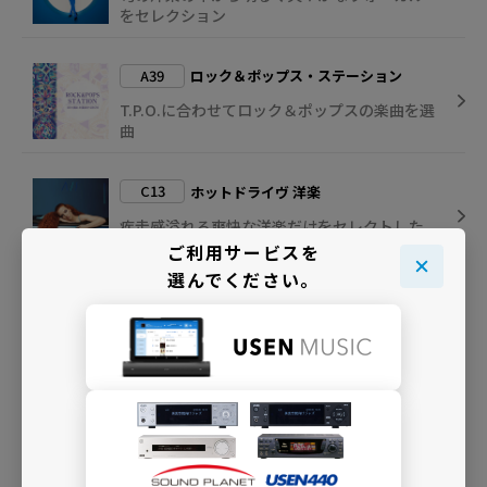
をセレクション
A39
ロック＆ポップス・ステーション
T.P.O.に合わせてロック＆ポップスの楽曲を選
曲
C13
ホットドライヴ 洋楽
疾走感溢れる爽快な洋楽だけをセレクトした
チャンネル
ご利用サービスを
選んでください。
B78
INDIE POP ステーション
洋楽のインディー作品から、時間帯の雰囲気
に合う楽曲をお届け
INFO