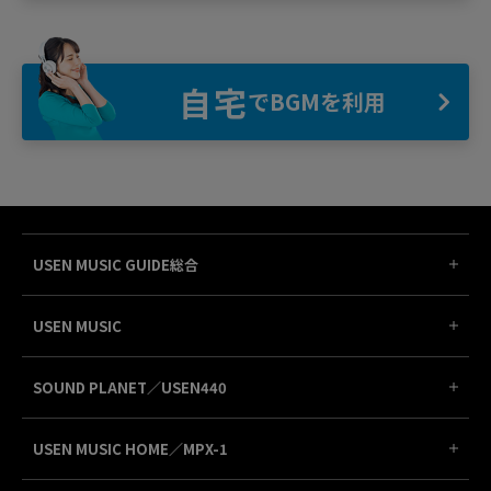
自宅
でBGMを利用
USEN MUSIC GUIDE総合
USEN MUSIC
SOUND PLANET／USEN440
USEN MUSIC HOME／MPX-1