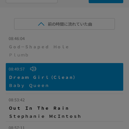
前の時間に流れていた曲
08:46:04
Ｇｏｄ－Ｓｈａｐｅｄ Ｈｏｌｅ
Ｐｌｕｍｂ
08:49:57
Ｄｒｅａｍ Ｇｉｒｌ（Ｃｌｅａｎ）
Ｂａｂｙ Ｑｕｅｅｎ
08:53:42
Ｏｕｔ Ｉｎ Ｔｈｅ Ｒａｉｎ
Ｓｔｅｐｈａｎｉｅ ＭｃＩｎｔｏｓｈ
08:57:11