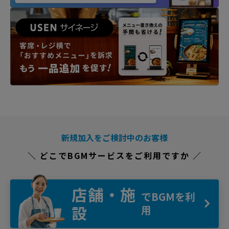
新規加入をご検討中のお客様
＼ どこでBGMサービスをご利用ですか ／
店舗・施
でBGMを利
設
用