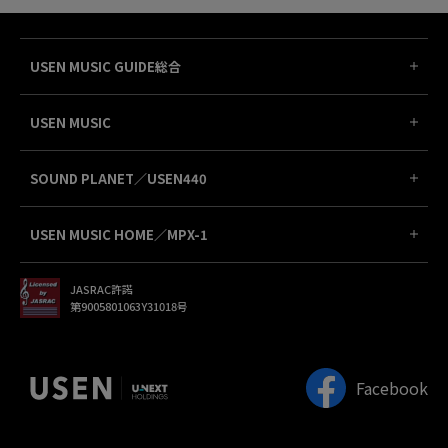
USEN MUSIC GUIDE総合
USEN MUSIC
SOUND PLANET／USEN440
USEN MUSIC HOME／MPX-1
JASRAC許諾
第9005801063Y31018号
Facebook