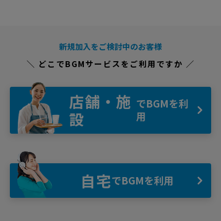
新規加入をご検討中のお客様
＼ どこでBGMサービスをご利用ですか ／
店舗・施
でBGMを利
設
用
自宅
でBGMを利用