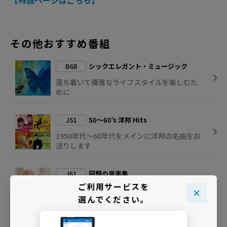
【特設ページはこちら】
その他おすすめ番組
B68
シックエレガント・ミュージック
落ち着いて優雅なライフスタイルを楽しむた
めに
J51
50～60’s 洋邦 Hits
1950年代～60年代をメインに洋邦の名曲をお
送りします
J61
回想の音楽集
ご利用サービスを
シニア層へのアンケートを基にした選曲で脳
選んでください。
を活性化