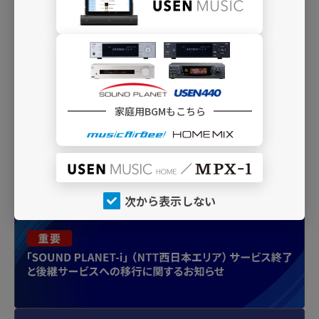
H09
ハートフル・ストリングス
透明感溢れるピアノとストリングスによる上
品なチャンネル
C20
ミュージック・セラピー ～心の癒し～
アコースティック楽器が奏でる優しさに満ち
家庭用BGMもこちら
た音楽を集めて
INFO
次から表示しない