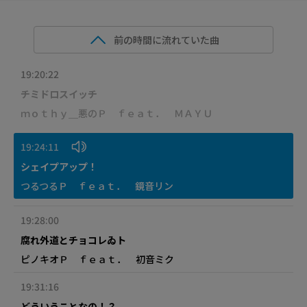
前の時間に流れていた曲
19:20:22
チミドロスイッチ
ｍｏｔｈｙ＿悪のＰ ｆｅａｔ． ＭＡＹＵ
19:24:11
シェイプアップ！
つるつるＰ ｆｅａｔ． 鏡音リン
19:28:00
腐れ外道とチョコレゐト
ピノキオＰ ｆｅａｔ． 初音ミク
19:31:16
どういうことなの！？