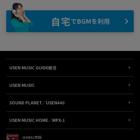
自宅
でBGMを利用
USEN MUSIC GUIDE総合
USEN MUSIC
SOUND PLANET／USEN440
USEN MUSIC HOME／MPX-1
JASRAC許諾