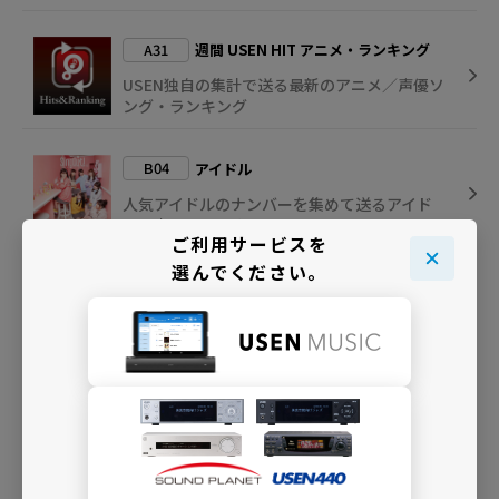
A31
週間 USEN HIT アニメ・ランキング
USEN独自の集計で送る最新のアニメ／声優ソ
ング・ランキング
B04
アイドル
人気アイドルのナンバーを集めて送るアイド
ル曲専門チャンネル
ご利用サービスを
選んでください。
I04
Kawaii J-POP
女性アイドルたちの楽曲で日本のポップカル
チャーを表現
INFO