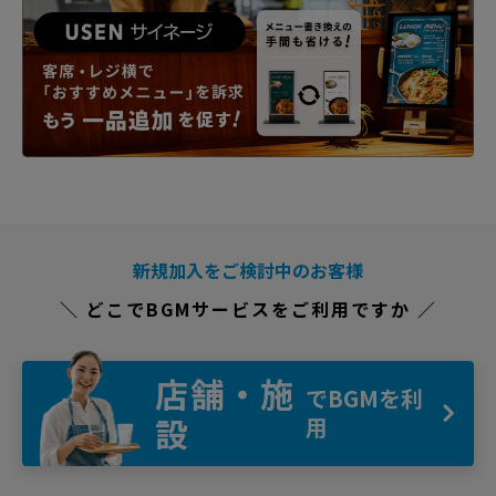
新規加入をご検討中のお客様
＼ どこでBGMサービスをご利用ですか ／
店舗・施
でBGMを利
設
用