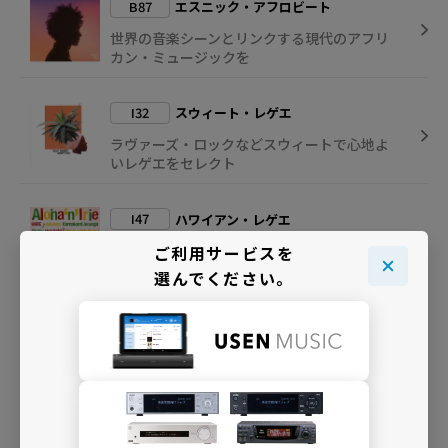
B87
エスニック・アフロビート
世界の音楽シーンとリンクする現代のアフリ
カン・ミュージックを
I32
スウィート・レゲエ
ラヴァーズ・ロックなどスウィートで心地よ
いレゲエをセレクト
I47
ハワイアン・レゲエ
ハワイの風を感じる～心地よいハワイアンレ
ご利用サービスを
ゲエの専門チャンネル
選んでください。
B24
ROCK＆SOUL名曲選
洋楽の黄金期といえる時代から珠玉の名曲を
お届けします