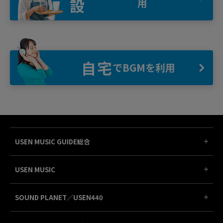
設
用
自宅
でBGMを利用
USEN MUSIC GUIDE総合
USEN MUSIC
SOUND PLANET／USEN440