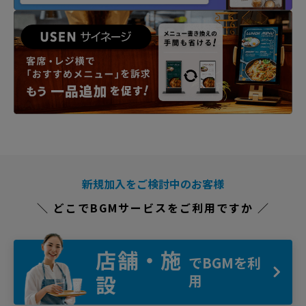
新規加入をご検討中のお客様
＼ どこでBGMサービスをご利用ですか ／
店舗・施
でBGMを利
設
用