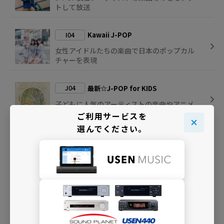
トして放送
I04
Kawaii J-POP
女性アイドルたちの楽曲で日本のポップカル
チャーを表現
J04
最新☆J-POP for KIDS
子どもに人気のアーティストの楽曲やアニメ
主題歌などを
ご利用サービスを
選んでください。
B61
ボーカロイド・ミュージック
バーチャル・シンガーが歌うボーカロイド曲
の専門チャンネル
INFO