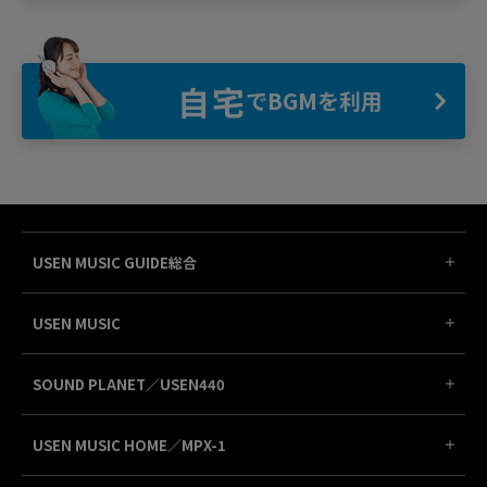
自宅
でBGMを利用
USEN MUSIC GUIDE総合
USEN MUSIC
SOUND PLANET／USEN440
USEN MUSIC HOME／MPX-1