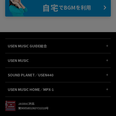
自宅
でBGMを利用
USEN MUSIC GUIDE総合
USEN MUSIC
SOUND PLANET／USEN440
USEN MUSIC HOME／MPX-1
JASRAC許諾
第9005801063Y31018号