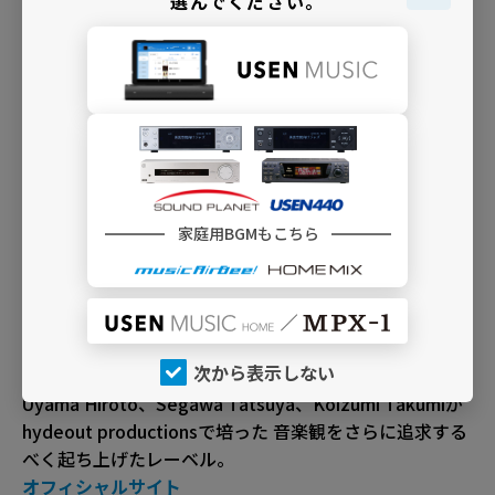
選んでください。
インフォメーション
家庭用BGMもこちら
次から表示しない
roph recordings
Uyama Hiroto、Segawa Tatsuya、Koizumi Takumiが
hydeout productionsで培った 音楽観をさらに追求する
べく起ち上げたレーベル。
オフィシャルサイト