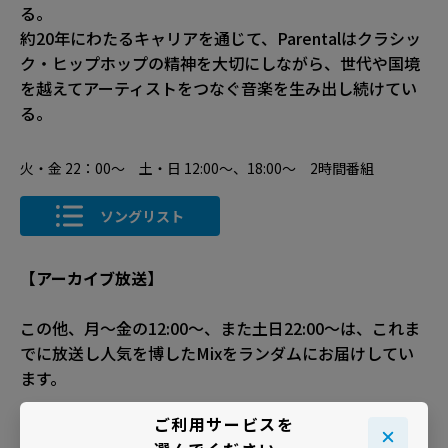
る。
約20年にわたるキャリアを通じて、Parentalはクラシッ
ク・ヒップホップの精神を大切にしながら、世代や国境
を越えてアーティストをつなぐ音楽を生み出し続けてい
る。
火・金 22：00～ 土・日 12:00～、18:00～ 2時間番組
ソングリスト
【アーカイブ放送】
この他、月～金の12:00～、また土日22:00～は、これま
でに放送し人気を博したMixをランダムにお届けしてい
ます。
ご利用サービスを