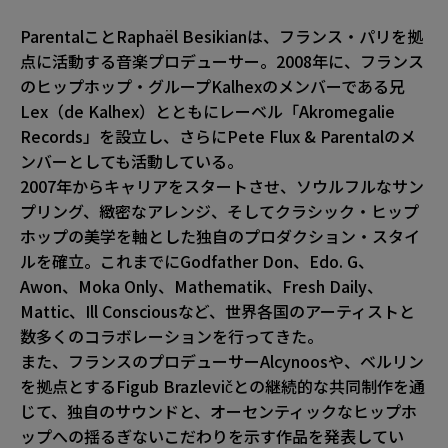
ParentalことRaphaël Besikianは、フランス・パリを拠
点に活動する音楽プロデューサー。2008年に、フランス
のヒップホップ・グループKalhexのメンバーである兄
Lex（de Kalhex）とともにレーベル「Akromegalie
Records」を設立し、さらにPete Flux & Parentalのメ
ンバーとしても活動している。
2007年からキャリアをスタートさせ、ソウルフルなサン
プリング、緻密なアレンジ、そしてクラシック・ヒップ
ホップの美学を軸とした独自のプロダクション・スタイ
ルを確立。これまでにGodfather Don、Edo. G、
Awon、Moka Only、Mathematik、Fresh Daily、
Mattic、Ill Consciousなど、世界各国のアーティストと
数多くのコラボレーションを行ってきた。
また、フランスのプロデューサーAlcynoosや、ベルリン
を拠点とするFigub Brazlevičとの継続的な共同制作を通
じて、独自のサウンドと、オーセンティックなヒップホ
ップへの揺るぎないこだわりを示す作品を発表してい