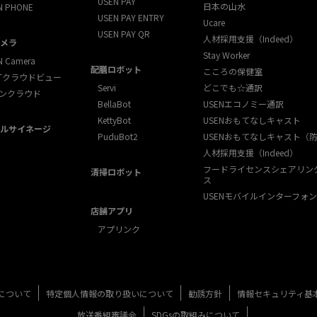
USEN PAY
日本の山水
N PHONE
USEN PAY ENTRY
Ucare
USEN PAY QR
人材採用支援（Indeed）
メラ
Stay Worker
N Camera
配膳ロボット
こころの保健室
XTクラウドビュー
Servi
どこでも☆通訳
ンクラウド
BellaBot
USENエコノミー通訳
KettyBot
USENおもてなしキャスト
ルサイネージ
PuduBot2
USENおもてなしキャスト（
人材採用支援（Indeed）
フードライセンスシェアリン
清掃ロボット
ス
USENモバイルインターフォン
店舗アプリ
アプリンク
について
特定個人情報の取り扱いについて
勧誘方針
情報セキュリティ基
放送番組審議会
SDGsの取組みについて