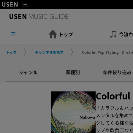
トップ
今流
トップ
チャンネルを探す
Colorful Pop Styling （Ins
ジャンル
業種別
条件絞り込み
Colorful
「カラフル＆ハッ
メンタルを集め
クしてくる様な
ップや飲食店など