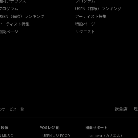
店内アナウンス
プログラム
プログラム
USEN（有線）ランキング
USEN（有線）ランキング
アーティスト特集
アーティスト特集
特設ページ
特設ページ
リクエスト
飲食店
理
Nのサービス一覧
・映像
POSレジ 他
開業サポート
N MUSIC
USENレジ FOOD
canaeru（カナエル）