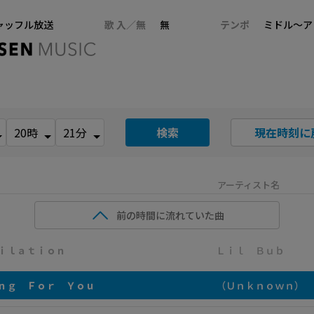
ャッフル放送
歌 入／無
無
テンポ
ミドル～ア
検索
現在時刻に
アーティスト名
前の時間に流れていた曲
ｉｌａｔｉｏｎ
Ｌｉｌ Ｂｕｂ
ｎｇ Ｆｏｒ Ｙｏｕ
（Ｕｎｋｎｏｗｎ）