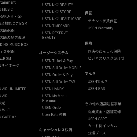
rtainment
USENレジ BEAUTY
N MUSIC
USENレジ STORE
保証
RAKU-音・楽-
USENレジ HEALTHCARE
テナント家賃保証
録音機能つきBGM
USEN TIMECARD
USEN Warranty
店舗BGM
USEN RESERVE
店舗の配信管理
BEAUTY
保険
DING MUSIC BOX
お店のあんしん保険
ィスBGM
オーダーシステム
ビジネスリスクGuard
ムBGM
USEN Ticket & Pay
ENサイネージ
USEN SelfOrder MOBILE
でんき
USEN Order & Pay
USENでんき
USEN SelfOrder TAB
USEN GAS
 AIR UNLIMITED
USEN HANDY
 AIR
USEN My Menu
Premium
N光
その他の店舗運営事業
USEN Order
 Wi-Fi
開業資金・店舗売却
Uber Eats 連携
N GATE 02
USEN CART
カード側インカム
キャッシュレス決済
分煙ブース