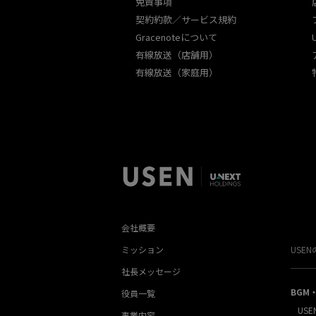
免責事項
契約約款／サービス規約
Gracenoteについて
有線放送（店舗用）
有線放送（家庭用）
会社概要
ミッション
USE
社長メッセージ
BGM
役員一覧
USE
事業内容