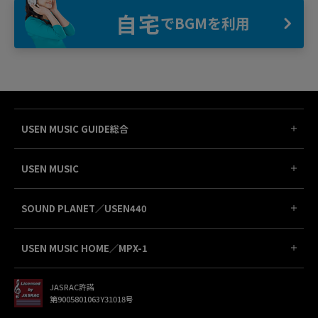
自宅
でBGMを利用
USEN MUSIC GUIDE総合
USEN MUSIC
SOUND PLANET／USEN440
USEN MUSIC HOME／MPX-1
JASRAC許諾
第9005801063Y31018号