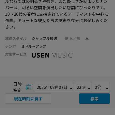
ルならではの明るさや強さ、また優しさが詰まったナン
バーは、明るい空間を演出したい店舗にぴったりです。
10～20代の若者に支持されているアーティストを中心に
選曲。キュートな彼女たちの歌声を存分にお楽しみくだ
さい。
放送スタイル
シャッフル放送
歌 入／無
入
テンポ
ミドル～アップ
対応サービス
日時
指定
現在時刻に戻す
検索