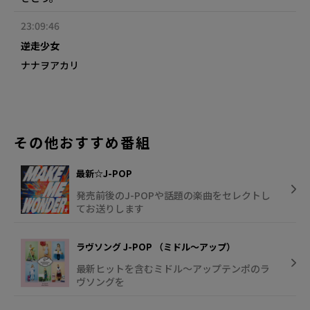
23:09:46
逆走少女
ナナヲアカリ
その他おすすめ番組
最新☆J-POP
発売前後のJ-POPや話題の楽曲をセレクトし
てお送りします
ラヴソング J-POP （ミドル～アップ）
最新ヒットを含むミドル～アップテンポのラ
ヴソングを