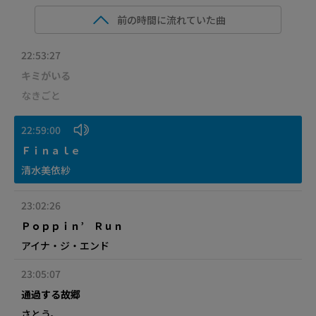
前の時間に流れていた曲
22:53:27
キミがいる
なきごと
22:59:00
Ｆｉｎａｌｅ
清水美依紗
23:02:26
Ｐｏｐｐｉｎ’ Ｒｕｎ
アイナ・ジ・エンド
23:05:07
通過する故郷
さとう。