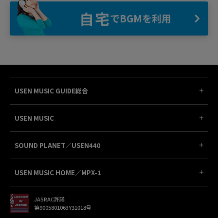
自宅
でBGMを利用
USEN MUSIC GUIDE総合
USEN MUSIC
SOUND PLANET／USEN440
USEN MUSIC HOME／MPX-1
JASRAC許諾
第9005801063Y31018号