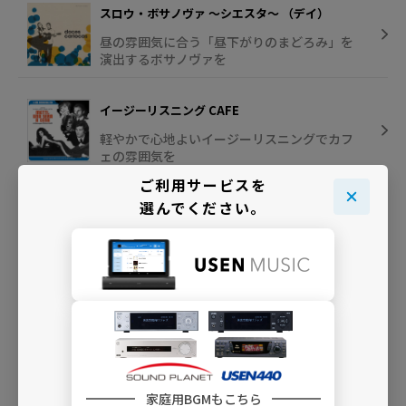
スロウ・ボサノヴァ ～シエスタ～ （デイ）
昼の雰囲気に合う「昼下がりのまどろみ」を
演出するボサノヴァを
イージーリスニング CAFE
軽やかで心地よいイージーリスニングでカフ
ェの雰囲気を
ご利用サービスを
選んでください。
彩食BGM
食を彩る、アコーディオンやヴァイオンリン
の有機的サウンド
INFO
家庭用BGMもこちら