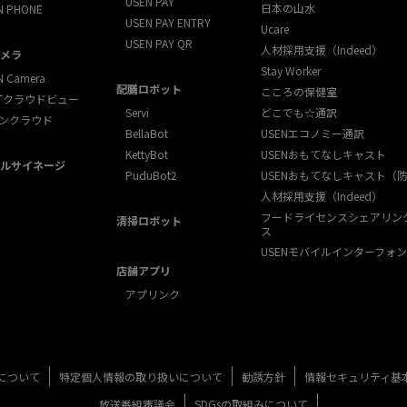
USEN PAY
日本の山水
N PHONE
USEN PAY ENTRY
Ucare
USEN PAY QR
人材採用支援（Indeed）
メラ
Stay Worker
N Camera
配膳ロボット
こころの保健室
XTクラウドビュー
Servi
どこでも☆通訳
ンクラウド
BellaBot
USENエコノミー通訳
KettyBot
USENおもてなしキャスト
ルサイネージ
PuduBot2
USENおもてなしキャスト（
人材採用支援（Indeed）
フードライセンスシェアリン
清掃ロボット
ス
USENモバイルインターフォン
店舗アプリ
アプリンク
について
特定個人情報の取り扱いについて
勧誘方針
情報セキュリティ基
放送番組審議会
SDGsの取組みについて