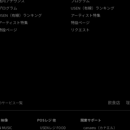
店内アナウンス
プログラム
プログラム
USEN（有線）ランキング
USEN（有線）ランキング
アーティスト特集
アーティスト特集
特設ページ
特設ページ
リクエスト
飲食店
理
Nのサービス一覧
・映像
POSレジ 他
開業サポート
N MUSIC
USENレジ FOOD
canaeru（カナエル）