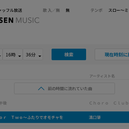
ャッフル放送
歌 入／無
無
テンポ
スロー～ミ
検索
現在時刻に
アーティスト名
前の時間に流れていた曲
午後
Ｃｈｏｒｏ Ｃｌｕｂ
ｏｒ Ｔｗｏ～ふたりでオモチャを
溝口肇