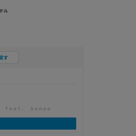
ドル
戻す
 ｆｅａｔ． Ｓｅｎｏｏ