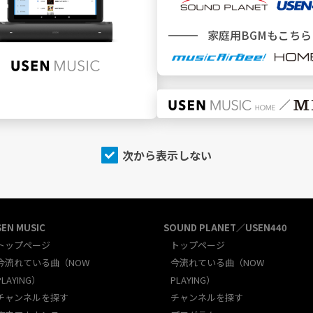
新規加入をご検討中のお客様
＼ どこでBGMサービスをご利用ですか ／
家庭用BGMもこちら
施設
でBGMを利用
次から表示しない
SEN MUSIC
SOUND PLANET／USEN440
トップページ
トップページ
今流れている曲（NOW
今流れている曲（NOW
PLAYING）
PLAYING）
チャンネルを探す
チャンネルを探す