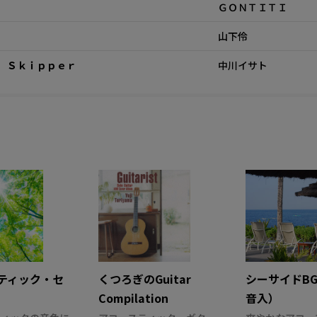
ＧＯＮＴＩＴＩ
山下伶
 Ｓｋｉｐｐｅｒ
中川イサト
ティック・セ
くつろぎのGuitar
シーサイドBG
Compilation
音入）