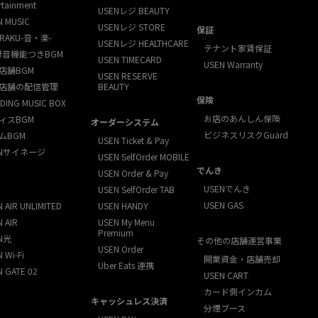
rtainment
USENレジ BEAUTY
N MUSIC
USENレジ STORE
保証
RAKU-音・楽-
USENレジ HEALTHCARE
テナント家賃保証
録音機能つきBGM
USEN TIMECARD
USEN Warranty
店舗BGM
USEN RESERVE
店舗の配信管理
BEAUTY
保険
DING MUSIC BOX
お店のあんしん保険
ィスBGM
オーダーシステム
ビジネスリスクGuard
ムBGM
USEN Ticket & Pay
ENサイネージ
USEN SelfOrder MOBILE
でんき
USEN Order & Pay
USENでんき
USEN SelfOrder TAB
USEN GAS
 AIR UNLIMITED
USEN HANDY
 AIR
USEN My Menu
Premium
N光
その他の店舗運営事業
USEN Order
 Wi-Fi
開業資金・店舗売却
Uber Eats 連携
N GATE 02
USEN CART
カード側インカム
キャッシュレス決済
分煙ブース