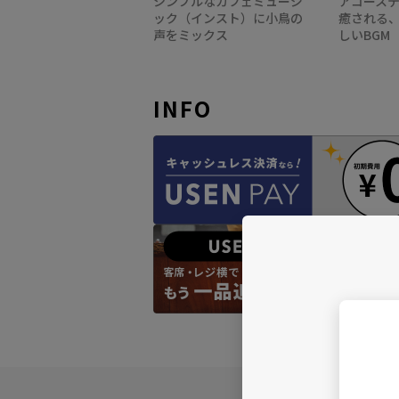
シンプルなカフェミュージ
アコース
ック（インスト）に小鳥の
癒される
声をミックス
しいBGM
INFO