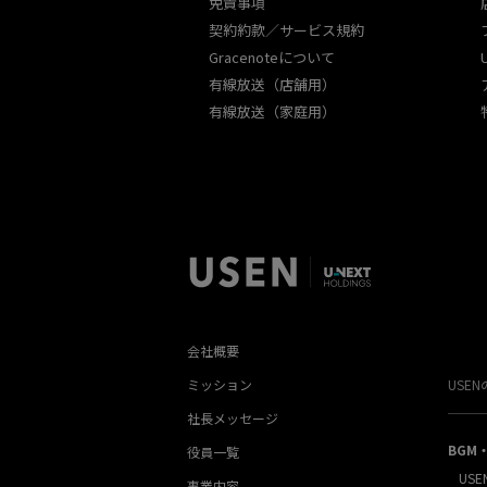
免責事項
契約約款／サービス規約
Gracenoteについて
有線放送（店舗用）
有線放送（家庭用）
会社概要
ミッション
USE
社長メッセージ
BGM
役員一覧
USE
事業内容