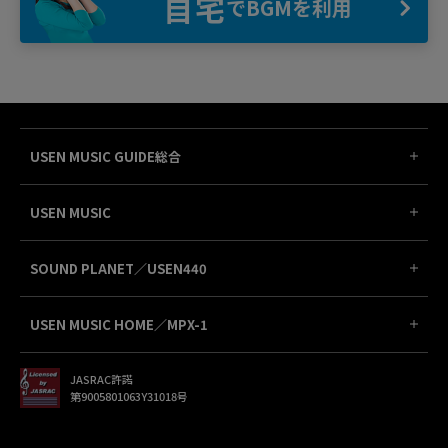
自宅
でBGMを利用
USEN MUSIC GUIDE総合
USEN MUSIC
SOUND PLANET／USEN440
USEN MUSIC HOME／MPX-1
JASRAC許諾
第9005801063Y31018号