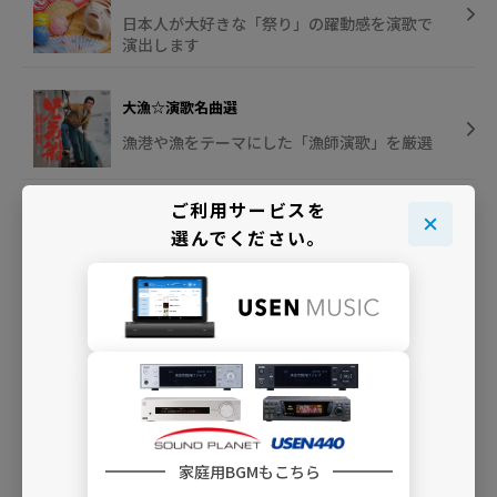
日本人が大好きな「祭り」の躍動感を演歌で
演出します
大漁☆演歌名曲選
漁港や漁をテーマにした「漁師演歌」を厳選
ご利用サービスを
週間 USEN HIT 演歌／歌謡曲ランキング
選んでください。
USEN独自の集計で送る演歌の最新ヒット・ラ
ンキング
INFO
家庭用BGMもこちら