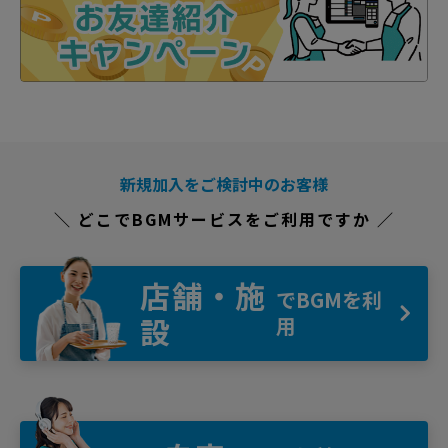
新規加入をご検討中のお客様
＼ どこでBGMサービスをご利用ですか ／
店舗・施
でBGMを利
設
用