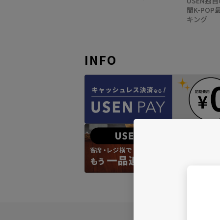
USEN独
間K-PO
キング
INFO