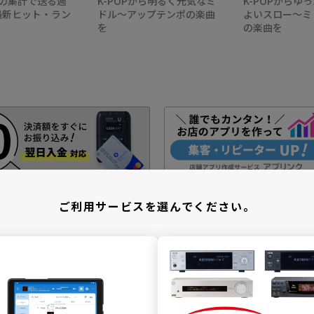
自の集計で送る週
K-POPから明るく元気なミ
K-POPからゆ
P最新ヒット・ラン
ドル～アップテンポの楽曲
よいスロー～ミ
を
の楽曲を
ご利用サービスを選んでください。