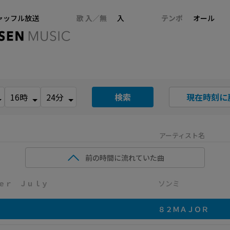
ャッフル放送
歌 入／無
入
テンポ
オール
検索
現在時刻に
アーティスト名
前の時間に流れていた曲
ｅｒ Ｊｕｌｙ
ソンミ
８２ＭＡＪＯＲ