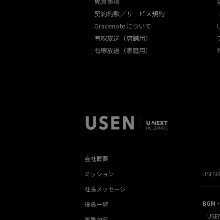
免責事項
契約約款／サービス規約
Gracenoteについて
有線放送（店舗用）
有線放送（家庭用）
会社概要
ミッション
USE
社長メッセージ
BGM
役員一覧
USE
事業内容