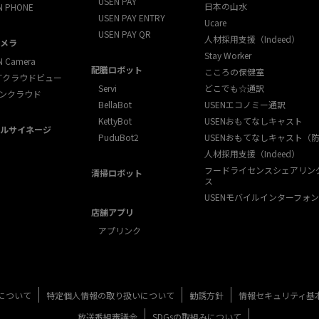
USEN PAY
日本の山水
N PHONE
USEN PAY ENTRY
Ucare
USEN PAY QR
人材採用支援（Indeed）
メラ
Stay Worker
N Camera
配膳ロボット
こころの保健室
XTクラウドビュー
Servi
どこでも☆通訳
ンクラウド
BellaBot
USENエコノミー通訳
KettyBot
USENおもてなしキャスト
ルサイネージ
PuduBot2
USENおもてなしキャスト（
人材採用支援（Indeed）
フードライセンスシェアリン
清掃ロボット
ス
USENモバイルインターフォン
店舗アプリ
アプリンク
について
特定個人情報の取り扱いについて
勧誘方針
情報セキュリティ基
放送番組審議会
SDGsの取組みについて