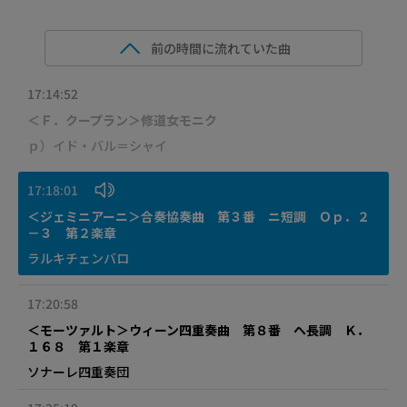
前の時間に流れていた曲
17:14:52
＜Ｆ．クープラン＞修道女モニク
ｐ）イド・バル＝シャイ
17:18:01
＜ジェミニアーニ＞合奏協奏曲 第３番 ニ短調 Ｏｐ．２
－３ 第２楽章
ラルキチェンバロ
17:20:58
＜モーツァルト＞ウィーン四重奏曲 第８番 ヘ長調 Ｋ．
１６８ 第１楽章
ソナーレ四重奏団