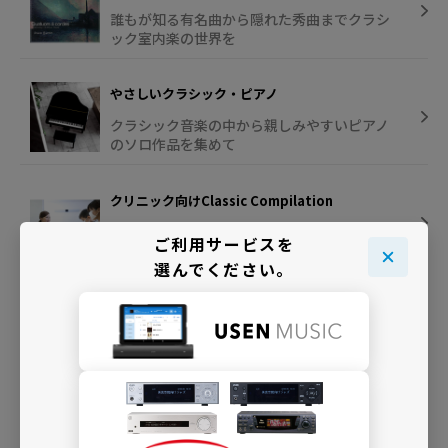
誰もが知る有名曲から隠れた秀曲までクラシ
ック室内楽の世界を
やさしいクラシック・ピアノ
クラシック音楽の中から親しみやすいピアノ
のソロ作品を集めて
クリニック向けClassic Compilation
受付や待合スペースのための心地よいクラシ
ご利用サービスを
ックを集めて
選んでください。
クラシック・ステーション
T.P.O.に合わせたクラシック選曲で1日の流れ
を演出