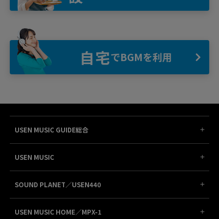
自宅
でBGMを利用
USEN MUSIC GUIDE総合
USEN MUSIC
SOUND PLANET／USEN440
USEN MUSIC HOME／MPX-1