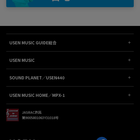
USEN MUSIC GUIDE総合
USEN MUSIC
SOUND PLANET／USEN440
USEN MUSIC HOME／MPX-1
JASRAC許諾
第9005801063Y31018号