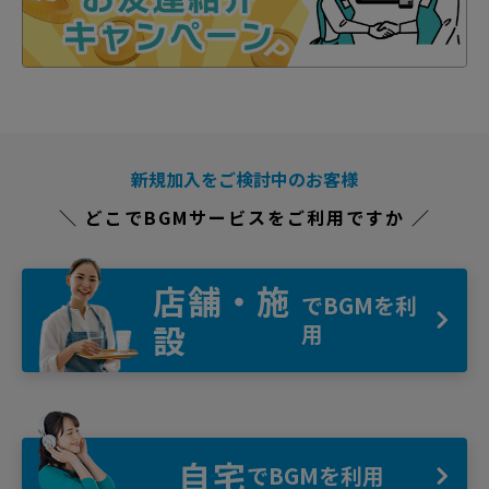
新規加入をご検討中のお客様
＼ どこでBGMサービスをご利用ですか ／
店舗・施
でBGMを利
設
用
自宅
でBGMを利用