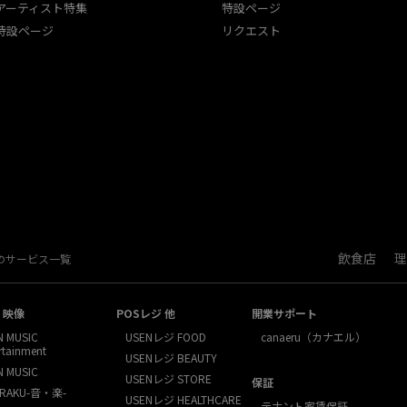
アーティスト特集
特設ページ
特設ページ
リクエスト
飲食店
理
Nのサービス一覧
・映像
POSレジ 他
開業サポート
N MUSIC
USENレジ FOOD
canaeru（カナエル）
rtainment
USENレジ BEAUTY
N MUSIC
USENレジ STORE
保証
RAKU-音・楽-
USENレジ HEALTHCARE
テナント家賃保証