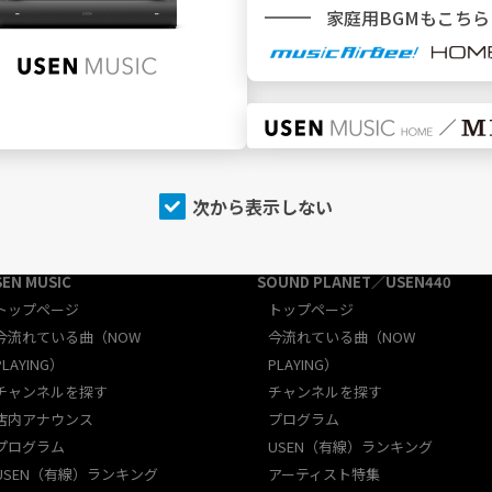
家庭用BGMもこちら
施設
でBGMを利用
次から表示しない
SEN MUSIC
SOUND PLANET／USEN440
トップページ
トップページ
今流れている曲（NOW
今流れている曲（NOW
PLAYING）
PLAYING）
チャンネルを探す
チャンネルを探す
店内アナウンス
プログラム
プログラム
USEN（有線）ランキング
USEN（有線）ランキング
アーティスト特集