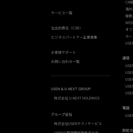
CM
海外
サービス一覧
複数
WED
社会的責任（CSR）
オフ
ホー
ビジネスパートナー企業募集
US
お客様サポート
通信
お問い合わせ一覧
USEN
USEN
USE
USEN
USEN & U-NEXT GROUP
USE
株式会社 U-NEXT HOLDINGS
電話
グループ会社
USE
株式会社USENテクノサービス
防犯カ
USEN少額短期保険株式会社