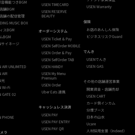
録音機能つきBGM
USEN TIMECARD
USEN Warranty
店舗BGM
USEN RESERVE
店舗の配信管理
BEAUTY
保険
DING MUSIC BOX
お店のあんしん保険
ィスBGM
オーダーシステム
ビジネスリスクGuard
ムBGM
USEN Ticket & Pay
ENサイネージ
USEN SelfOrder MOBILE
でんき
USEN Order & Pay
USENでんき
USEN SelfOrder TAB
USEN GAS
 AIR UNLIMITED
USEN HANDY
 AIR
USEN My Menu
Premium
N光
その他の店舗運営事業
USEN Order
 Wi-Fi
開業資金・店舗売却
Uber Eats 連携
N GATE 02
USEN CART
カード側インカム
キャッシュレス決済
分煙ブース
USEN PAY
日本の山水
N PHONE
USEN PAY ENTRY
Ucare
USEN PAY QR
人材採用支援（Indeed）
メラ