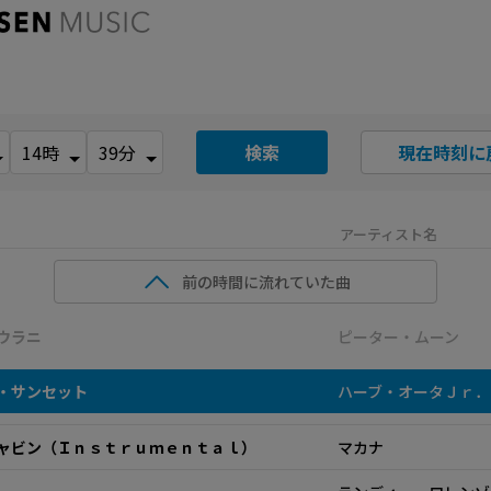
検索
現在時刻に
アーティスト名
前の時間に流れていた曲
ウラニ
ピーター・ムーン
・サンセット
ハーブ・オータＪｒ．
ャビン（Ｉｎｓｔｒｕｍｅｎｔａｌ）
マカナ