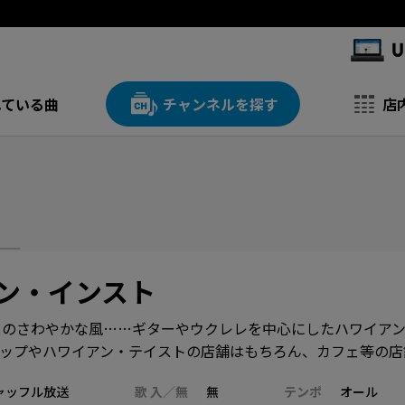
れている曲
チャンネルを探す
店
ン・インスト
イのさわやかな風……ギターやウクレレを中心にしたハワイア
ョップやハワイアン・テイストの店舗はもちろん、カフェ等の店
ャッフル放送
歌 入／無
無
テンポ
オール