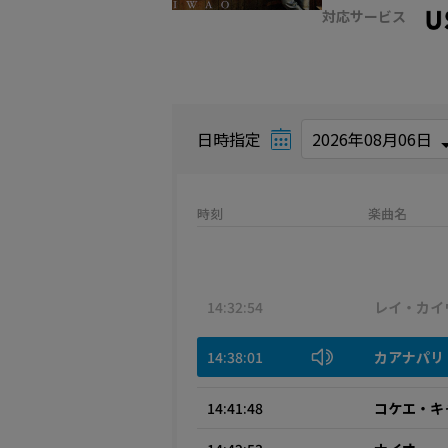
対応サービス
日時指定
時刻
楽曲名
14:32:54
レイ・カイ
14:38:01
カアナパリ
14:41:48
コケエ・キ