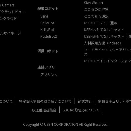
Stay Worker
N Camera
配膳ロボット
こころの保健室
XTクラウドビュー
Servi
どこでも☆通訳
ンクラウド
BellaBot
USENエコノミー通訳
KettyBot
USENおもてなしキャスト
ルサイネージ
PuduBot2
USENおもてなしキャスト（
人材採用支援（Indeed）
フードライセンスシェアリン
清掃ロボット
ス
USENモバイルインターフォン
店舗アプリ
アプリンク
について
特定個人情報の取り扱いについて
勧誘方針
情報セキュリティ基
放送番組審議会
SDGsの取組みについて
Copyright © USEN CORPORATION All Right Reserved.