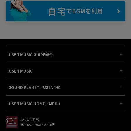
自宅
でBGMを利用
USEN MUSIC GUIDE総合
USEN MUSIC
SOUND PLANET／USEN440
USEN MUSIC HOME／MPX-1
JASRAC許諾
第9005801063Y31018号