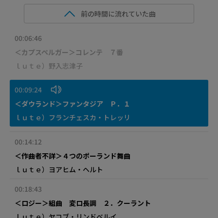
前の時間に流れていた曲
00:06:46
＜カプスペルガー＞コレンテ ７番
ｌｕｔｅ）野入志津子
00:09:24
＜ダウランド＞ファンタジア Ｐ．１
ｌｕｔｅ）フランチェスカ・トレッリ
00:14:12
＜作曲者不詳＞４つのポーランド舞曲
ｌｕｔｅ）ヨアヒム・ヘルト
00:18:43
＜ロジー＞組曲 変ロ長調 ２．クーラント
ｌｕｔｅ）ヤコブ・リンドベルイ