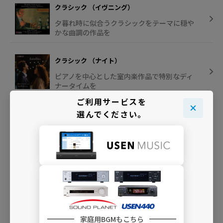
クラシック （イヴニング）
夕暮れ時に似合うクラシックをテーマに穏や
かな曲調の作品を
クラシック （ナイト）
ピアノを中心とした室内楽作品で特別なディ
ナータイムを
ご利用サービスを
選んでください。
クラシック （ミッド・ナイト）
静寂な夜に優しく響く美しいクラシックをラ
インナップ
INFO
家庭用BGMもこちら