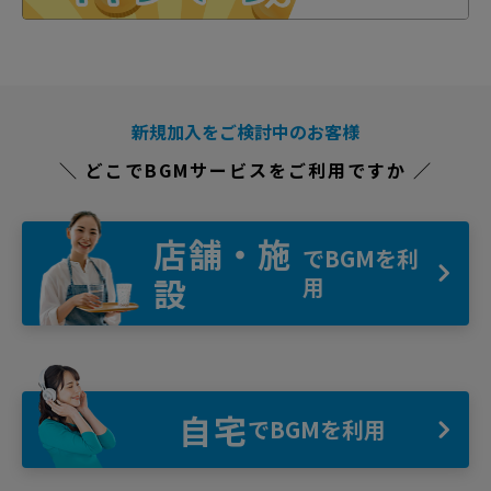
新規加入をご検討中のお客様
＼ どこでBGMサービスをご利用ですか ／
店舗・施
でBGMを利
設
用
自宅
でBGMを利用