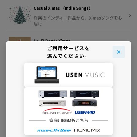
Casual X’mas （Indie Songs）
洋楽のインディー作品から、X'masソングをお
届け
Lo-Fi Beats X’mas
ご利用サービスを
Lo-Fiサウンドと程よいビートで彩るインスト
選んでください。
X'mas
INFO
家庭用BGMもこちら