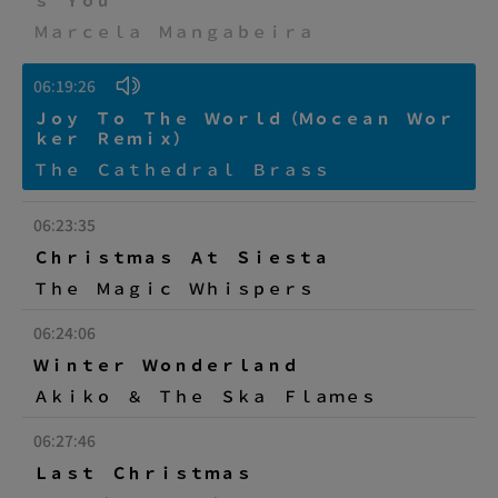
ｓ Ｙｏｕ
Ｍａｒｃｅｌａ Ｍａｎｇａｂｅｉｒａ
06:19:26
Ｊｏｙ Ｔｏ Ｔｈｅ Ｗｏｒｌｄ（Ｍｏｃｅａｎ Ｗｏｒ
ｋｅｒ Ｒｅｍｉｘ）
Ｔｈｅ Ｃａｔｈｅｄｒａｌ Ｂｒａｓｓ
06:23:35
Ｃｈｒｉｓｔｍａｓ Ａｔ Ｓｉｅｓｔａ
Ｔｈｅ Ｍａｇｉｃ Ｗｈｉｓｐｅｒｓ
06:24:06
Ｗｉｎｔｅｒ Ｗｏｎｄｅｒｌａｎｄ
Ａｋｉｋｏ ＆ Ｔｈｅ Ｓｋａ Ｆｌａｍｅｓ
06:27:46
Ｌａｓｔ Ｃｈｒｉｓｔｍａｓ