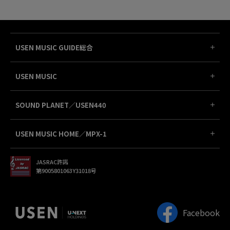
USEN MUSIC GUIDE総合
USEN MUSIC
SOUND PLANET／USEN440
USEN MUSIC HOME／MPX-1
JASRAC許諾
第9005801063Y31018号
Facebook