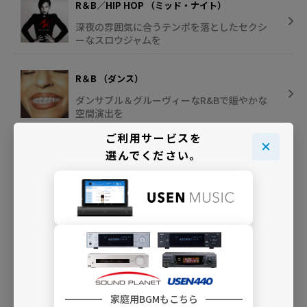
R＆B／HIP HOP （ミッド・ナイト）
深夜の雰囲気に合うテンポを落としたセクシ
ーなスロウジャムを
R＆B （ダンス）
ダンサブル＆グルーヴィーなR&Bで賑やかな
空間演出を
ご利用サービスを
Chill HIP HOP
選んでください。
チル&スタイリッシュなHIP HOPをCleanバー
ジョンで
INFO
家庭用BGMもこちら