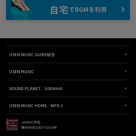
自宅
でBGMを利用
USEN MUSIC GUIDE総合
USEN MUSIC
SOUND PLANET／USEN440
USEN MUSIC HOME／MPX-1
JASRAC許諾
第9005801063Y31018号