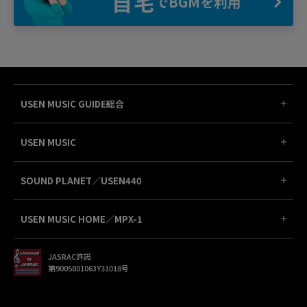
自宅
でBGMを利用
USEN MUSIC GUIDE総合
USEN MUSIC
SOUND PLANET／USEN440
USEN MUSIC HOME／MPX-1
JASRAC許諾
第9005801063Y31018号