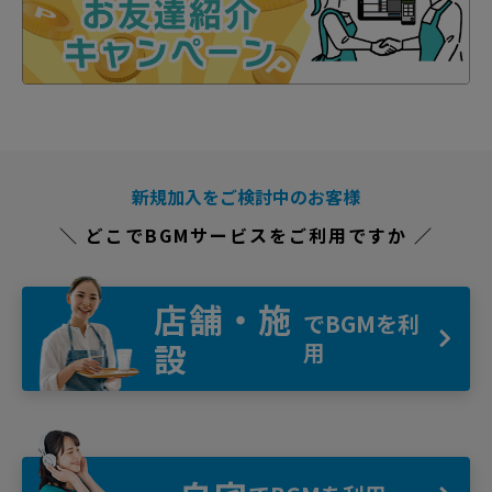
新規加入をご検討中のお客様
＼ どこでBGMサービスをご利用ですか ／
店舗・施
でBGMを利
設
用