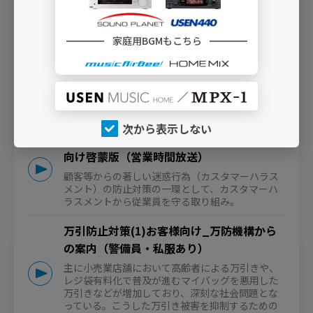
家庭用BGMもこちら
次から表示しない
カスタマーハラスメント防止対策(1)お客様
向け啓蒙版（営業時間放送）
顧客等からの著しい迷惑行為（カスタマーハラス
メント）の防止対策の一環として、カスタマーハ
ラスメントから従業員を守る取り組み。
万引防止対策(1)お客様向け_万防機構から
の案内（警備員・私服あり）
主に小売業店舗において高齢者による万引きや、
レジ袋有料化で普及が進むマイバッグを悪用した
万引きなどが増加しており、深刻な社会問題とな
っている。こうした万引き被害を抑制するための