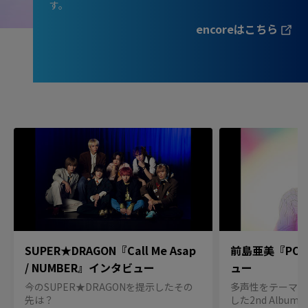
す。
encoreはこちら
SUPER★DRAGON『Call Me Asap
前島亜美『POL
/ NUMBER』インタビュー
ュー
今のSUPER★DRAGONを提示したその
多声性をテーマに
先は？
した2nd Album