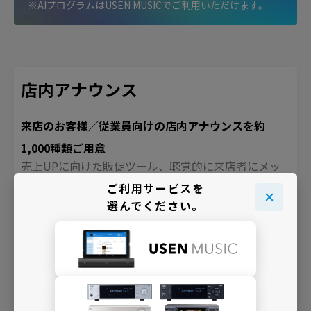
※AIプログラムはUSEN MUSICでご利用いただけます。
店内アナウンス
来店のお客様／従業員向けの店内アナウンスを約
1,000種類ご用意
売上UPに向けた販促ツール、聴覚的に来店者にメッ
セージを伝えるプロモーションツール、時間管理や業
ご利用サービスを
務連絡などを目的とした業務管理ツールなど、様々な
選んでください。
用途として日々の店舗運用をサポートします。
店内アナウンスを検索