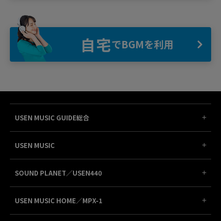
自宅
でBGMを利用
USEN MUSIC GUIDE総合
USEN MUSIC
SOUND PLANET／USEN440
USEN MUSIC HOME／MPX-1