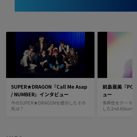
SUPER★DRAGON『Call Me Asap
前島亜美『POL
/ NUMBER』インタビュー
ュー
今のSUPER★DRAGONを提示したその
多声性をテーマに
先は？
した2nd Album