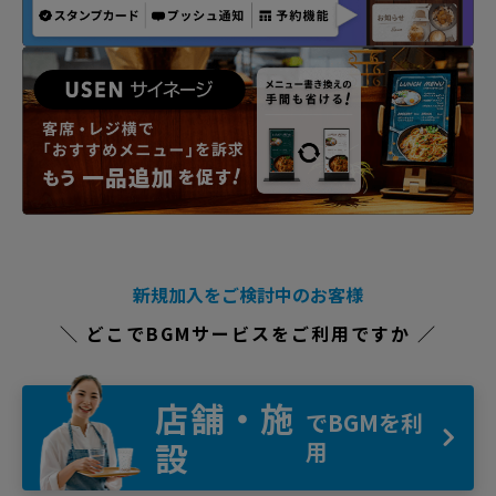
新規加入をご検討中のお客様
＼ どこでBGMサービスをご利用ですか ／
店舗・施
でBGMを利
設
用