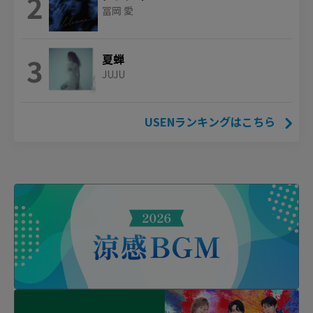
2
冨岡 愛
3
夏蝉
JUJU
USENランキングはこちら