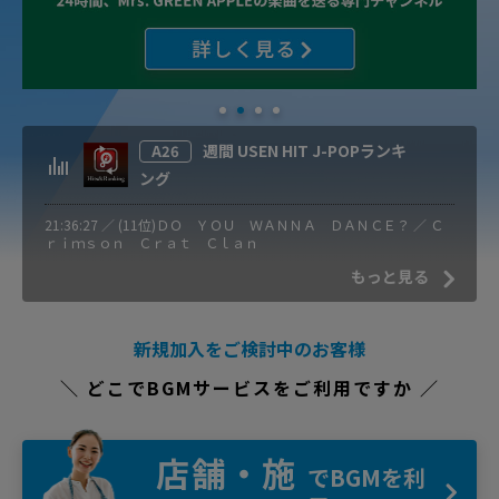
週間 USEN HIT J-POPランキ
A26
ング
21:36:27 ／ (11位)ＤＯ ＹＯＵ ＷＡＮＮＡ ＤＡＮＣＥ？ ／ Ｃ
ｒｉｍｓｏｎ Ｃｒａｔ Ｃｌａｎ
もっと見る
新規加入をご検討中のお客様
＼ どこでBGMサービスをご利用ですか ／
店舗・施
でBGMを利