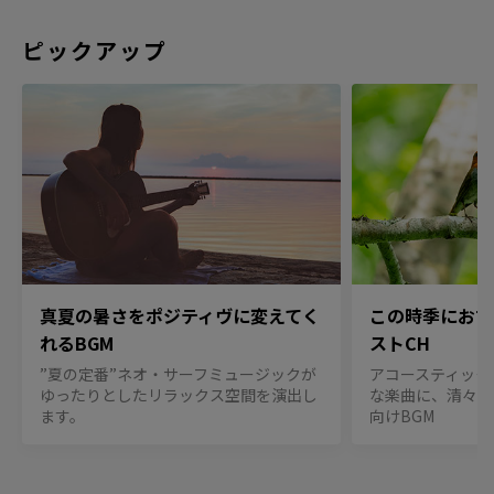
ピックアップ
真夏の暑さをポジティヴに変えてく
この時季におす
れるBGM
ストCH
”夏の定番”ネオ・サーフミュージックが
アコースティック
ゆったりとしたリラックス空間を演出し
な楽曲に、清々し
ます。
向けBGM