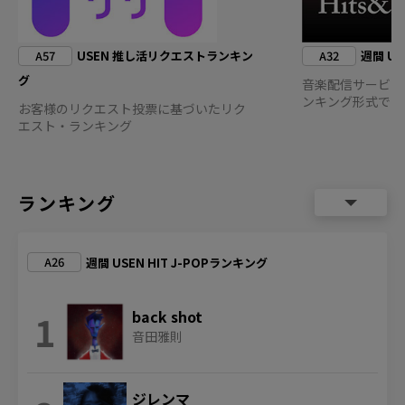
A57
A32
USEN 推し活リクエストランキン
週間 US
グ
音楽配信サービス
ンキング形式でお
お客様のリクエスト投票に基づいたリク
エスト・ランキング
ランキング
A26
週間 USEN HIT J-POPランキング
1
back shot
音田雅則
ジレンマ