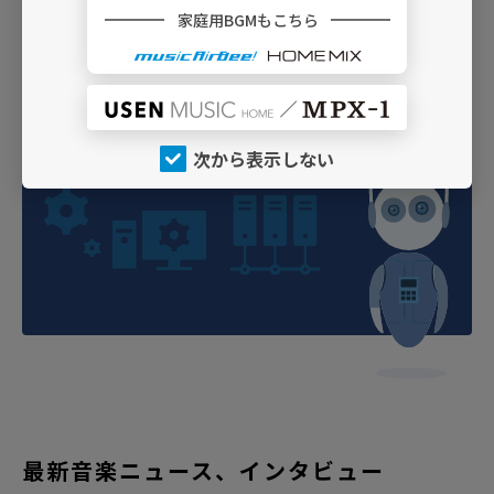
家庭用BGMもこちら
USEN MUSIC GUIDEの使い方や
プ
ログラムの設定方法などをご紹介
詳しくはこちら
次から表示しない
最新音楽ニュース、インタビュー