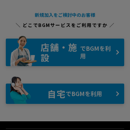
新規加入をご検討中のお客様
＼ どこでBGMサービスをご利用ですか ／
店舗・施
でBGMを利
設
用
自宅
でBGMを利用