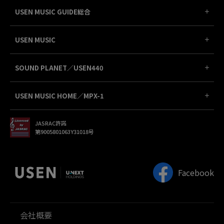
USEN MUSIC GUIDE総合
USEN MUSIC
SOUND PLANET／USEN440
USEN MUSIC HOME／MPX-1
JASRAC許諾
第9005801063Y31018号
Facebook
会社概要