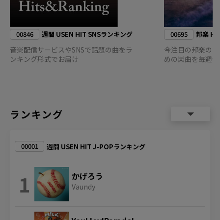
00846
00695
週間 USEN HIT SNSランキング
邦楽 HIT
音楽配信サービスやSNSで話題の曲をラ
今注目の邦楽の中
ンキング形式でお届け
めの楽曲を毎週セ
ランキング
00001
週間 USEN HIT J-POPランキング
1
かげろう
Vaundy