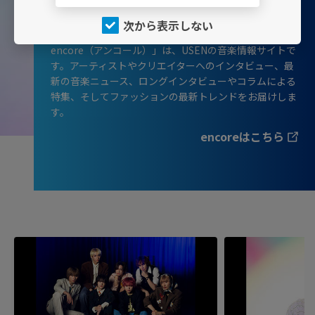
USENで聴く、encoreで読む
次から表示しない
encore（アンコール）」は、USENの音楽情報サイトで
す。アーティストやクリエイターへのインタビュー、最
新の音楽ニュース、ロングインタビューやコラムによる
特集、そしてファッションの最新トレンドをお届けしま
す。
encoreはこちら