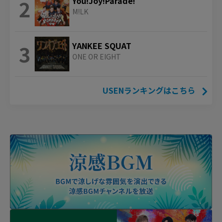
2
You!Joy!Parade!
M!LK
3
YANKEE SQUAT
ONE OR EIGHT
USENランキングはこちら