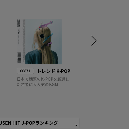
トレンド K-POP
JAPANE
00871
00068
POP
日本で話題のK-POPを厳選し
た若者に大人気のBGM
国内外から注目され
～80年代の日本の
プス