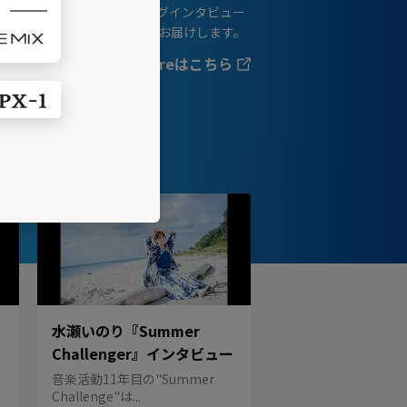
、最新の音楽ニュース、ロングインタビュー
ァッションの最新トレンドをお届けします。
encoreはこちら
水瀬いのり『Summer
Challenger』インタビュー
音楽活動11年目の"Summer
Challenge"は...