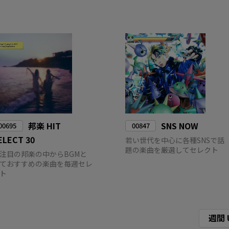
邦楽 HIT
SNS NOW
00695
00847
ELECT 30
若い世代を中心に各種SNSで話
題の楽曲を厳選してセレクト
注目の邦楽の中からBGMと
ておすすめの楽曲を毎週セレ
ト