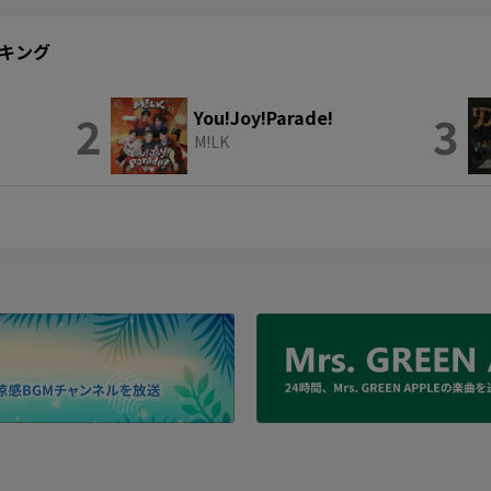
ランキング
2
You!Joy!Parade!
3
M!LK