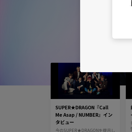
SUPER★DRAGON『Call
Me Asap / NUMBER』イン
タビュー
今のSUPER★DRAGONを提示し