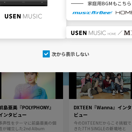
家庭用BGMもこちら
クリエイターへのインタビュー
やコラムによる特集、そしてフ
次から表示しない
前島亜美『POLYPHONY』
DXTEEN『Wanna』インタ
インタビュー
ビュー
多声性をテーマに前島亜美の個
今のDXTEENだからこそ挑戦で
性が確立した2nd Album
きた7TH SINGLEの新境地と