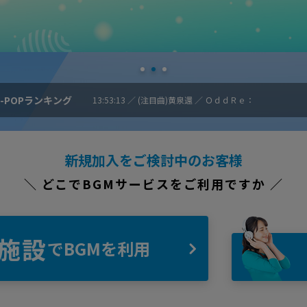
 J-POPランキング
13:53:13 ／ (注目曲)黄泉還 ／ ＯｄｄＲｅ：
新規加入をご検討中のお客様
＼ どこでBGMサービスをご利用ですか ／
施設
でBGMを利用